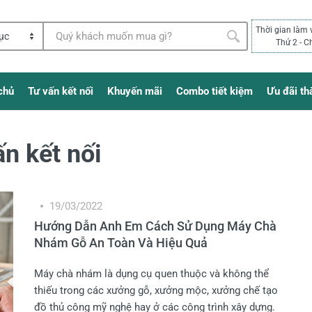
Thời gian làm 
Thứ 2 - C
chủ
Tư vấn kết nối
Khuyến mãi
Combo tiết kiệm
Ưu đãi th
n kết nối
19/03/2022
Hướng Dẫn Anh Em Cách Sử Dụng Máy Chà
Nhám Gỗ An Toàn Và Hiệu Quả
Máy chà nhám là dụng cụ quen thuộc và không thể
thiếu trong các xưởng gỗ, xưởng mộc, xưởng chế tạo
đồ thủ công mỹ nghệ hay ở các công trình xây dựng.