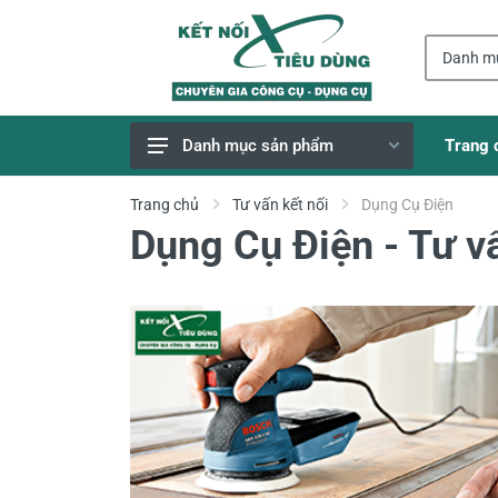
Trang 
Danh mục sản phẩm
Giao Hàng Miễn Phí
Trang chủ
Tư vấn kết nối
Dụng Cụ Điện
Dụng Cụ Điện - Tư vấ
Công Cụ, Dụng Cụ
Thiết Bị Dùng Pin
Dụng Cụ Điện
Thiết Bị Nâng Đỡ
Thang nhôm
Phụ Tùng, Linh Kiện
Máy Hàn & Phụ Kiện