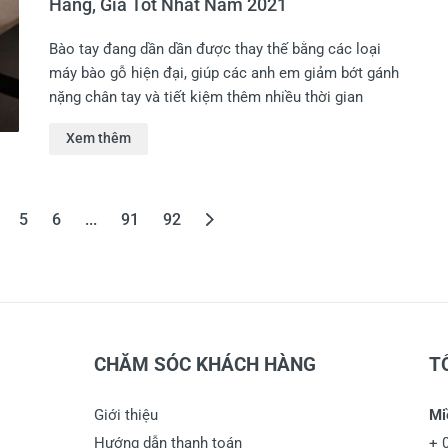
Hãng, Giá Tốt Nhất Năm 2021
Bào tay đang dần dần được thay thế bằng các loại
máy bào gỗ hiện đại, giúp các anh em giảm bớt gánh
nặng chân tay và tiết kiệm thêm nhiều thời gian
Xem thêm
5
6
...
91
92
CHĂM SÓC KHÁCH HÀNG
T
Giới thiệu
Mi
Hướng dẫn thanh toán
+