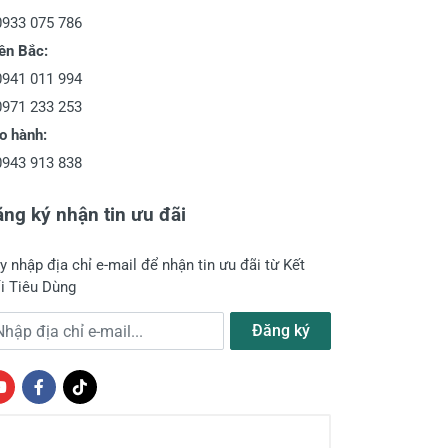
0933 075 786
ền Bắc:
0941 011 994
0971 233 253
o hành:
0943 913 838
ng ký nhận tin ưu đãi
y nhập địa chỉ e-mail để nhận tin ưu đãi từ Kết
i Tiêu Dùng
a chỉ e-mail
Đăng ký