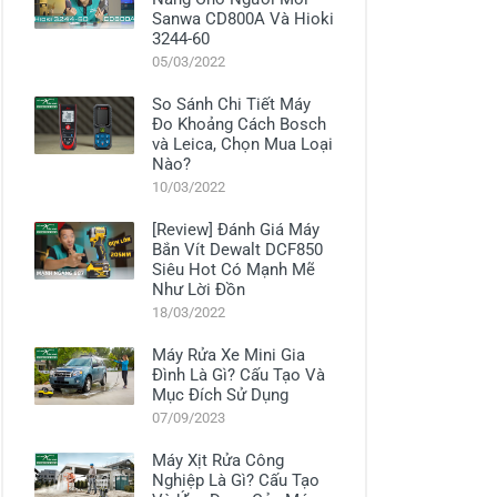
Sanwa CD800A Và Hioki
3244-60
05/03/2022
So Sánh Chi Tiết Máy
Đo Khoảng Cách Bosch
và Leica, Chọn Mua Loại
Nào?
10/03/2022
[Review] Đánh Giá Máy
Bắn Vít Dewalt DCF850
Siêu Hot Có Mạnh Mẽ
Như Lời Đồn
18/03/2022
Máy Rửa Xe Mini Gia
Đình Là Gì? Cấu Tạo Và
Mục Đích Sử Dụng
07/09/2023
Máy Xịt Rửa Công
Nghiệp Là Gì? Cấu Tạo