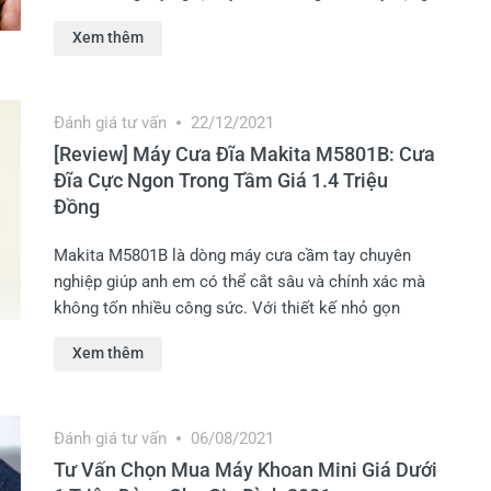
Đây là một thiết bị dụng cụ xử lý vật liệu vô cùng
Xem thêm
chuyên nghiệp và nhanh chóng.
Đánh giá tư vấn
22/12/2021
[Review] Máy Cưa Đĩa Makita M5801B: Cưa
Đĩa Cực Ngon Trong Tầm Giá 1.4 Triệu
Đồng
Makita M5801B là dòng máy cưa cầm tay chuyên
nghiệp giúp anh em có thể cắt sâu và chính xác mà
không tốn nhiều công sức. Với thiết kế nhỏ gọn
cùng năng suất vượt trội, thiết bị hỗ trợ các anh em
Xem thêm
khả năng cưa, cắt gỗ cực tốt. Cùng Kết Nối Tiêu
Dùng khám phá chi tiết hơn về sản phẩm này nhé.
Đánh giá tư vấn
06/08/2021
Tư Vấn Chọn Mua Máy Khoan Mini Giá Dưới