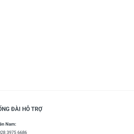
ỔNG ĐÀI HỖ TRỢ
ền Nam:
028 3975 6686