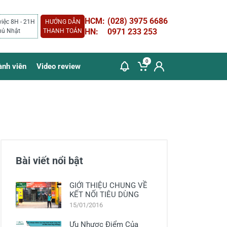
HCM:
(028) 3975 6686
việc 8H - 21H
HƯỚNG DẪN
HN:
0971 233 253
hủ Nhật
THANH TOÁN
0
ành viên
Video review
Bài viết nổi bật
GIỚI THIỆU CHUNG VỀ
KẾT NỐI TIÊU DÙNG
15/01/2016
Ưu Nhược Điểm Của