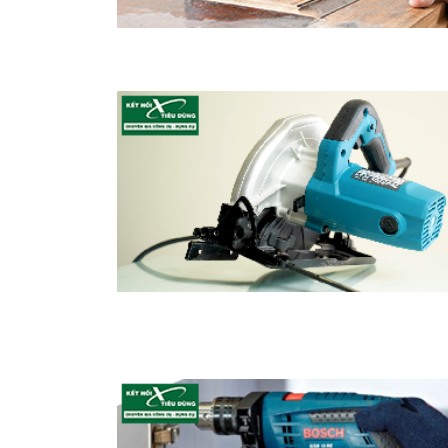
Thiết Bị Đo Điện
Thước Đo Laser
Đồ Bảo Hộ Lao Động