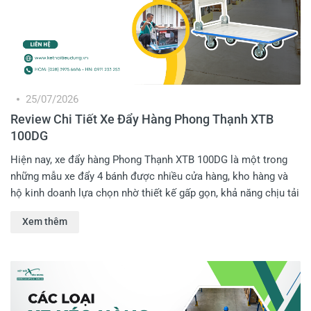
25/07/2026
Review Chi Tiết Xe Đẩy Hàng Phong Thạnh XTB
100DG
Hiện nay, xe đẩy hàng Phong Thạnh XTB 100DG là một trong
những mẫu xe đẩy 4 bánh được nhiều cửa hàng, kho hàng và
hộ kinh doanh lựa chọn nhờ thiết kế gấp gọn, khả năng chịu tải
tốt cùng mức giá hợp lý. Không chỉ hỗ trợ vận chuyển hàng
Xem thêm
hóa, sản phẩm còn giúp giảm đáng kể sức lao động và nâng
cao hiệu quả làm việc cho Anh Em trong nhiều công việc khác
nhau. Anh em hãy cùng Kết Nối Tiêu Dùng review chi tiết xe
đẩy hàng Phong Thạnh XTB 100DG trong bài viết dưới đây!