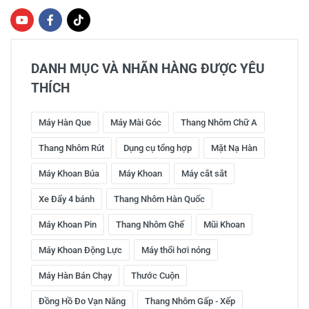
DANH MỤC VÀ NHÃN HÀNG ĐƯỢC YÊU
THÍCH
Máy Hàn Que
Máy Mài Góc
Thang Nhôm Chữ A
Thang Nhôm Rút
Dụng cụ tổng hợp
Mặt Nạ Hàn
Máy Khoan Búa
Máy Khoan
Máy cắt sắt
Xe Đẩy 4 bánh
Thang Nhôm Hàn Quốc
Máy Khoan Pin
Thang Nhôm Ghế
Mũi Khoan
Máy Khoan Động Lực
Máy thổi hơi nóng
Máy Hàn Bán Chạy
Thước Cuộn
Đồng Hồ Đo Vạn Năng
Thang Nhôm Gấp - Xếp