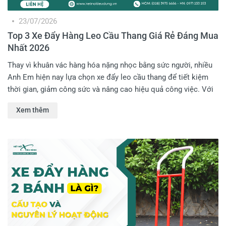
23/07/2026
Top 3 Xe Đẩy Hàng Leo Cầu Thang Giá Rẻ Đáng Mua
Nhất 2026
Thay vì khuân vác hàng hóa nặng nhọc bằng sức người, nhiều
Anh Em hiện nay lựa chọn xe đẩy leo cầu thang để tiết kiệm
thời gian, giảm công sức và nâng cao hiệu quả công việc. Với
nhiều mẫu mã, tải trọng và mức giá khác nhau trên thị trường,
Xem thêm
việc chọn sản phẩm phù hợp có thể khiến không ít người phân
vân. Trong bài viết này, Kết Nối Tiêu Dùng sẽ giới thiệu Top 3
mẫu xe đẩy hàng leo cầu thang giá tốt, đáng mua nhất năm
2026 để Anh Em tham khảo.