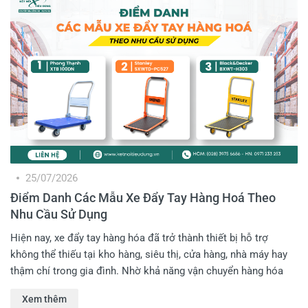
25/07/2026
Điểm Danh Các Mẫu Xe Đẩy Tay Hàng Hoá Theo
Nhu Cầu Sử Dụng
Hiện nay, xe đẩy tay hàng hóa đã trở thành thiết bị hỗ trợ
không thể thiếu tại kho hàng, siêu thị, cửa hàng, nhà máy hay
thậm chí trong gia đình. Nhờ khả năng vận chuyển hàng hóa
nhanh chóng, giảm sức lao động và nâng cao hiệu quả làm
Xem thêm
việc, dòng sản phẩm này ngày càng được nhiều Anh Em lựa