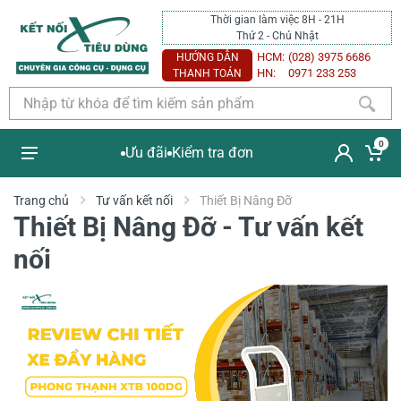
Thời gian làm việc 8H - 21H
Thứ 2 - Chủ Nhật
HCM:
(028) 3975 6686
HƯỚNG DẪN
HN:
0971 233 253
THANH TOÁN
0
Ưu đãi
Kiểm tra đơn
Trang chủ
Tư vấn kết nối
Thiết Bị Nâng Đỡ
Thiết Bị Nâng Đỡ - Tư vấn kết
nối