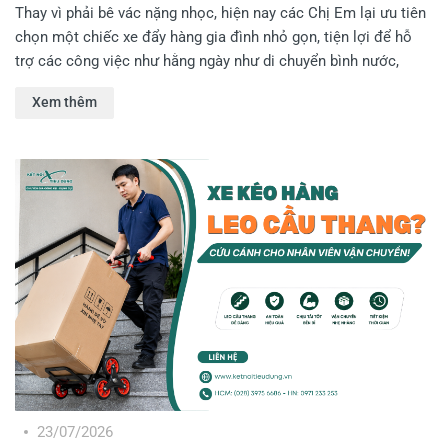
Thay vì phải bê vác nặng nhọc, hiện nay các Chị Em lại ưu tiên
chọn một chiếc xe đẩy hàng gia đình nhỏ gọn, tiện lợi để hỗ
trợ các công việc như hằng ngày như di chuyển bình nước,
thùng đồ, chậu cây, đồ gia dụng hay hàng hóa kinh doanh tại
Xem thêm
nhà. Vậy đâu là những mẫu xe đẩy hàng phù hợp cho gia đình,
dễ sử dụng và có mức giá hợp lý? Hãy cùng Kết Nối Tiêu Dùng
khám phá ngay trong bài viết dưới đây!
23/07/2026