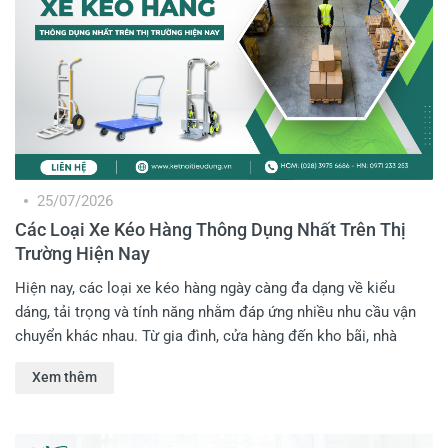
25/07/2026
Các Loại Xe Kéo Hàng Thông Dụng Nhất Trên Thị
Trường Hiện Nay
Hiện nay, các loại xe kéo hàng ngày càng đa dạng về kiểu
dáng, tải trọng và tính năng nhằm đáp ứng nhiều nhu cầu vận
chuyển khác nhau. Từ gia đình, cửa hàng đến kho bãi, nhà
xưởng hay đơn vị giao nhận đều có những dòng xe chuyên
Xem thêm
dụng riêng. Nếu Anh Em chưa biết nên lựa chọn loại nào phù
hợp, hãy cùng Kết Nối Tiêu Dùng điểm qua những dòng xe kéo
hàng phổ biến nhất trên thị trường hiện nay.