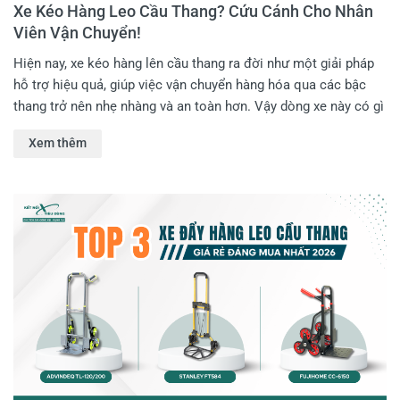
Xe Kéo Hàng Leo Cầu Thang? Cứu Cánh Cho Nhân
Viên Vận Chuyển!
Hiện nay, xe kéo hàng lên cầu thang ra đời như một giải pháp
hỗ trợ hiệu quả, giúp việc vận chuyển hàng hóa qua các bậc
thang trở nên nhẹ nhàng và an toàn hơn. Vậy dòng xe này có gì
đặc biệt và vì sao ngày càng nhiều Anh Em làm nghề vận
Xem thêm
chuyển lựa chọn sử dụng đến vậy? Trong bài viết này, Kết Nối
Tiêu Dùng sẽ giúp Anh Em có cái nhìn chi tiết hơn về xe kéo
hàng leo cầu thang!