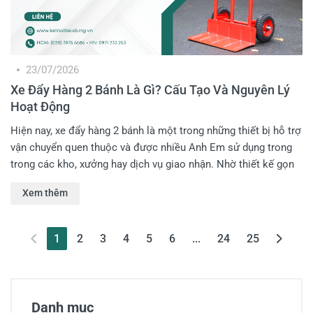
23/07/2026
Xe Đẩy Hàng 2 Bánh Là Gì? Cấu Tạo Và Nguyên Lý
Hoạt Động
Hiện nay, xe đẩy hàng 2 bánh là một trong những thiết bị hỗ trợ
vận chuyển quen thuộc và được nhiều Anh Em sử dụng trong
trong các kho, xưởng hay dịch vụ giao nhận. Nhờ thiết kế gọn
nhẹ, dễ điều khiển cùng khả năng chịu tải tốt, dòng xe này giúp
Xem thêm
Anh Em tiết kiệm đáng kể sức lao động và thời gian vận
chuyển. Vậy xe đẩy hàng 2 bánh là gì, cấu tạo gồm những bộ
phận nào và hoạt động ra sao? Hãy cùng Kết Nối Tiêu Dùng
(current)
1
2
3
4
5
6
...
24
25
tìm hiểu chi tiết trong bài viết dưới đây!
Danh mục