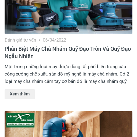
Đánh giá tư vấn
06/04/2022
Phân Biệt Máy Chà Nhám Quỹ Đạo Tròn Và Quỹ Đạo
Ngẫu Nhiên
Một trong những loại máy được dùng rất phổ biến trong các
công xưởng chế xuất, sản đồ mỹ nghệ là máy chà nhám. Có 2
loại máy chà nhám cầm tay cơ bản đó là máy chà nhám quỹ
đạo ngẫu nhiên (Random Orbit Sander) và máy chà nhám quỹ
Xem thêm
đạo tròn (Orbit Sander). Hôm nay, Kết Nối Tiêu Dùng sẽ giúp
Anh Em phân biệt 2 loại máy này.