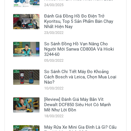
24/03/2025
Đánh Giá Đồng Hồ Đo Điện Trở
Kyoritsu, Top 5 Sản Phẩm Bán Chạy
Nhất Hiện Nay
23/03/2022
So Sánh Đồng Hồ Vạn Năng Cho
Người Mới Sanwa CD800A Và Hioki
3244-60
05/03/2022
So Sánh Chi Tiết Máy Đo Khoảng
Cách Bosch và Leica, Chọn Mua Loại
Nào?
10/03/2022
[Review] Đánh Giá Máy Bắn Vít
Dewalt DCF850 Siêu Hot Có Mạnh
Mẽ Như Lời Đồn
18/03/2022
Máy Rửa Xe Mini Gia Đình Là Gì? Cấu