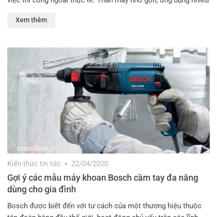
việc thi công ngoài thực tế. Thân máy nhỏ gọn, ứng dụng nhiều
trong các công việc khoan, mài, khắc, cắt, đánh bóng… vật liệu.
Xem thêm
Con máy có trọng lượng nhẹ, mang đến khả năng vận hành ổn
định, thao tác linh hoạt trong nhiều điều kiện môi trường khác
nhau. Trong bài viết này, Kết Nối Tiêu Dùng sẽ Review chi tiết
dụng cụ xoay đa năng này nhé.
Kiến thức tin tức
22/04/2020
Gợi ý các mẫu máy khoan Bosch cầm tay đa năng
dùng cho gia đình
Bosch được biết đến với tư cách của một thương hiệu thuộc