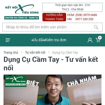
Thời gian làm việc 8H - 21H
Thứ 2 - Chủ Nhật
HCM:
(028) 3975 6686
HƯỚNG DẪN
HN:
0971 233 253
THANH TOÁN
0
Ưu đãi
Kiểm tra đơn
Trang chủ
Tư vấn kết nối
Dụng Cụ Cầm Tay
Dụng Cụ Cầm Tay - Tư vấn kết
nối