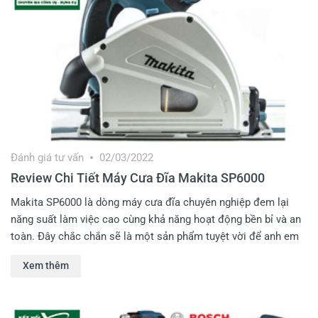
Đánh giá tư vấn
02/03/2022
Review Chi Tiết Máy Cưa Đĩa Makita SP6000
Makita SP6000 là dòng máy cưa đĩa chuyên nghiệp đem lại
năng suất làm việc cao cùng khả năng hoạt động bền bỉ và an
toàn. Đây chắc chắn sẽ là một sản phẩm tuyệt vời để anh em
tin tưởng và sử dụng trong các công việc cưa, cắt, sửa chữa gỗ
Xem thêm
dễ dàng hiệu quả mà không tốn nhiều công sức. Cùng Kết Nối
Tiêu Dùng khám phá chi tiết hơn về dòng máy này nhé.