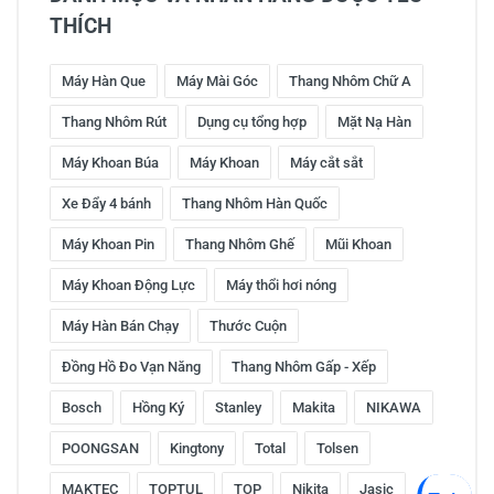
THÍCH
Máy Hàn Que
Máy Mài Góc
Thang Nhôm Chữ A
Thang Nhôm Rút
Dụng cụ tổng hợp
Mặt Nạ Hàn
Máy Khoan Búa
Máy Khoan
Máy cắt sắt
Xe Đẩy 4 bánh
Thang Nhôm Hàn Quốc
Máy Khoan Pin
Thang Nhôm Ghế
Mũi Khoan
Máy Khoan Động Lực
Máy thổi hơi nóng
Máy Hàn Bán Chạy
Thước Cuộn
Đồng Hồ Đo Vạn Năng
Thang Nhôm Gấp - Xếp
Bosch
Hồng Ký
Stanley
Makita
NIKAWA
POONGSAN
Kingtony
Total
Tolsen
MAKTEC
TOPTUL
TOP
Nikita
Jasic