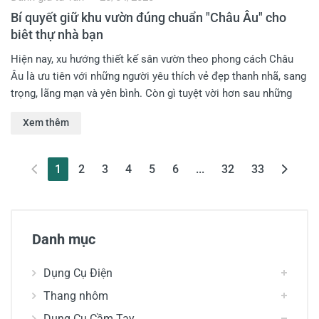
Bí quyết giữ khu vườn đúng chuẩn "Châu Âu" cho
biêt thự nhà bạn
Hiện nay, xu hướng thiết kế sân vườn theo phong cách Châu
Âu là ưu tiên với những người yêu thích vẻ đẹp thanh nhã, sang
trọng, lãng mạn và yên bình. Còn gì tuyệt vời hơn sau những
giờ làm việc mệt mỏi, được thả mình vào không gian thư giãn
Xem thêm
của khu vườn nhỏ tràn ngập cây và hoa. Tuy vậy, để giữ cho
khu vườn đúng chuẩn Châu Âu không phải là điều đơn giản.
Sau đây là những lưu ý để giúp bạn có khu vườn tuyệt đẹp
(current)
1
2
3
4
5
6
...
32
33
nhất, cùng theo dõi nhé!
Danh mục
Dụng Cụ Điện
Thang nhôm
Dụng Cụ Cầm Tay