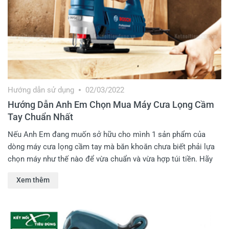
Hướng dẫn sử dụng
02/03/2022
Hướng Dẫn Anh Em Chọn Mua Máy Cưa Lọng Cầm
Tay Chuẩn Nhất
Nếu Anh Em đang muốn sở hữu cho mình 1 sản phẩm của
dòng máy cưa lọng cầm tay mà băn khoăn chưa biết phải lựa
chọn máy như thế nào để vừa chuẩn và vừa hợp túi tiền. Hãy
để Kết Nối Tiêu Dùng hướng dẫn Anh Em cách chọn mua máy
Xem thêm
lọng chuẩn nhất nhé!