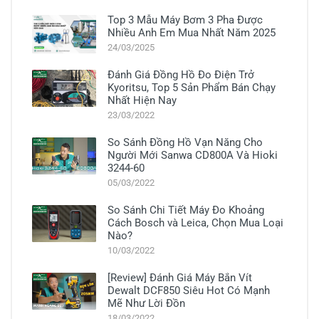
Top 3 Mẫu Máy Bơm 3 Pha Được
Nhiều Anh Em Mua Nhất Năm 2025
24/03/2025
Đánh Giá Đồng Hồ Đo Điện Trở
Kyoritsu, Top 5 Sản Phẩm Bán Chạy
Nhất Hiện Nay
23/03/2022
So Sánh Đồng Hồ Vạn Năng Cho
Người Mới Sanwa CD800A Và Hioki
3244-60
05/03/2022
So Sánh Chi Tiết Máy Đo Khoảng
Cách Bosch và Leica, Chọn Mua Loại
Nào?
10/03/2022
[Review] Đánh Giá Máy Bắn Vít
Dewalt DCF850 Siêu Hot Có Mạnh
Mẽ Như Lời Đồn
18/03/2022