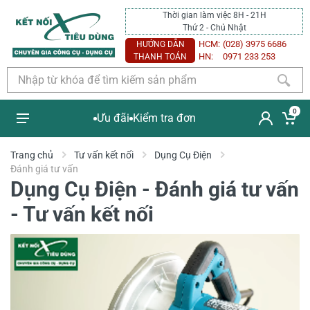
Thời gian làm việc 8H - 21H
Thứ 2 - Chủ Nhật
HCM:
(028) 3975 6686
HƯỚNG DẪN
HN:
0971 233 253
THANH TOÁN
0
Ưu đãi
Kiểm tra đơn
Trang chủ
Tư vấn kết nối
Dụng Cụ Điện
Đánh giá tư vấn
Dụng Cụ Điện - Đánh giá tư vấn
- Tư vấn kết nối