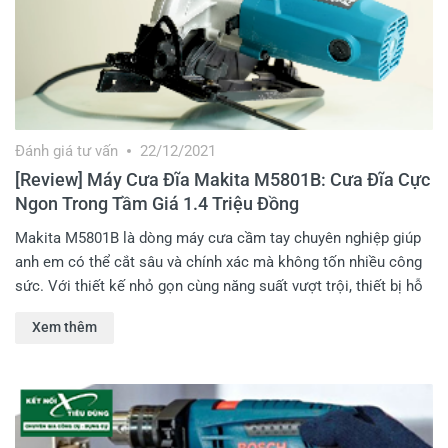
Đánh giá tư vấn
22/12/2021
[Review] Máy Cưa Đĩa Makita M5801B: Cưa Đĩa Cực
Ngon Trong Tầm Giá 1.4 Triệu Đồng
Makita M5801B là dòng máy cưa cầm tay chuyên nghiệp giúp
anh em có thể cắt sâu và chính xác mà không tốn nhiều công
sức. Với thiết kế nhỏ gọn cùng năng suất vượt trội, thiết bị hỗ
trợ các anh em khả năng cưa, cắt gỗ cực tốt. Cùng Kết Nối
Xem thêm
Tiêu Dùng khám phá chi tiết hơn về sản phẩm này nhé.