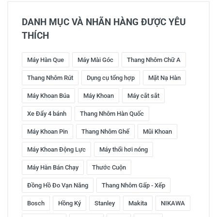
DANH MỤC VÀ NHÃN HÀNG ĐƯỢC YÊU
THÍCH
Máy Hàn Que
Máy Mài Góc
Thang Nhôm Chữ A
Thang Nhôm Rút
Dụng cụ tổng hợp
Mặt Nạ Hàn
Máy Khoan Búa
Máy Khoan
Máy cắt sắt
Xe Đẩy 4 bánh
Thang Nhôm Hàn Quốc
Máy Khoan Pin
Thang Nhôm Ghế
Mũi Khoan
Máy Khoan Động Lực
Máy thổi hơi nóng
Máy Hàn Bán Chạy
Thước Cuộn
Đồng Hồ Đo Vạn Năng
Thang Nhôm Gấp - Xếp
Bosch
Hồng Ký
Stanley
Makita
NIKAWA