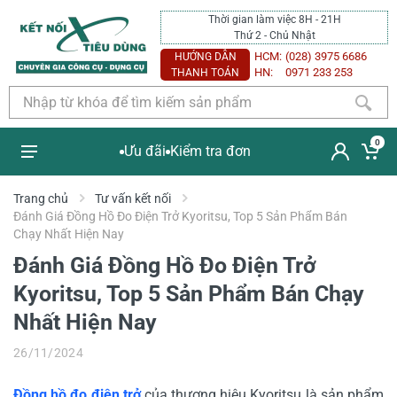
Thời gian làm việc 8H - 21H
Thứ 2 - Chủ Nhật
HCM:
(028) 3975 6686
HƯỚNG DẪN
HN:
0971 233 253
THANH TOÁN
0
Ưu đãi
Kiểm tra đơn
Trang chủ
Tư vấn kết nối
Đánh Giá Đồng Hồ Đo Điện Trở Kyoritsu, Top 5 Sản Phẩm Bán
Chạy Nhất Hiện Nay
Đánh Giá Đồng Hồ Đo Điện Trở
Kyoritsu, Top 5 Sản Phẩm Bán Chạy
Nhất Hiện Nay
26/11/2024
Đồng hồ đo điện trở
của thương hiệu Kyoritsu là sản phẩm