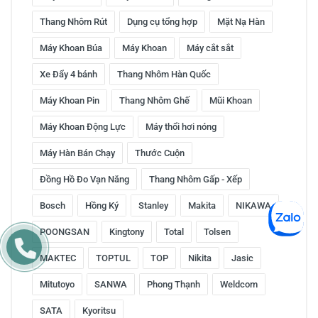
Thang Nhôm Rút
Dụng cụ tổng hợp
Mặt Nạ Hàn
Máy Khoan Búa
Máy Khoan
Máy cắt sắt
Xe Đẩy 4 bánh
Thang Nhôm Hàn Quốc
Máy Khoan Pin
Thang Nhôm Ghế
Mũi Khoan
Máy Khoan Động Lực
Máy thổi hơi nóng
Máy Hàn Bán Chạy
Thước Cuộn
Đồng Hồ Đo Vạn Năng
Thang Nhôm Gấp - Xếp
Bosch
Hồng Ký
Stanley
Makita
NIKAWA
POONGSAN
Kingtony
Total
Tolsen
MAKTEC
TOPTUL
TOP
Nikita
Jasic
Mitutoyo
SANWA
Phong Thạnh
Weldcom
SATA
Kyoritsu