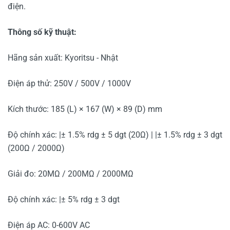
điện.
Thông số kỹ thuật:
Hãng sản xuất: Kyoritsu - Nhật
Điện áp thử: 250V / 500V / 1000V
Kích thước: 185 (L) × 167 (W) × 89 (D) mm
Độ chính xác: |± 1.5% rdg ± 5 dgt (20Ω) | |± 1.5% rdg ± 3 dgt
(200Ω / 2000Ω)
Giải đo: 20MΩ / 200MΩ / 2000MΩ
Độ chính xác: |± 5% rdg ± 3 dgt
Điện áp AC: 0-600V AC