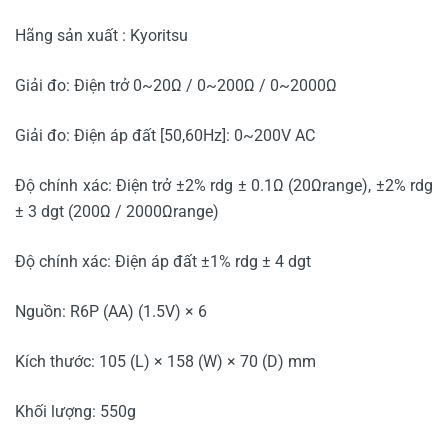
Hãng sản xuất : Kyoritsu
Giải đo: Điện trở 0~20Ω / 0~200Ω / 0~2000Ω
Giải đo: Điện áp đất [50,60Hz]: 0~200V AC
Độ chính xác: Điện trở ±2% rdg ± 0.1Ω (20Ωrange), ±2% rdg
± 3 dgt (200Ω / 2000Ωrange)
Độ chính xác: Điện áp đất ±1% rdg ± 4 dgt
Nguồn: R6P (AA) (1.5V) × 6
Kích thước: 105 (L) × 158 (W) × 70 (D) mm
Khối lượng: 550g