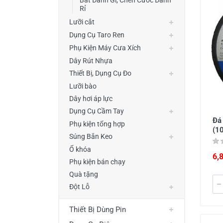
Bát Đánh Gỉ, Chén Cước Đánh
Rỉ
Lưỡi cắt
Dụng Cụ Taro Ren
Phụ Kiện Máy Cưa Xích
Dây Rút Nhựa
Thiết Bị, Dụng Cụ Đo
Lưỡi bào
Dây hơi áp lực
Dụng Cụ Cầm Tay
Đá
Phụ kiện tổng hợp
(1
Súng Bắn Keo
Ổ khóa
6,
Phụ kiện bán chạy
Quà tặng
Đột Lỗ
Thiết Bị Dùng Pin