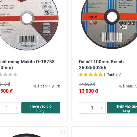
 cắt mỏng Makita D-18758
Đá cắt 100mm Bosch
00mm)
2608600266
1 đánh giá
610 đ
14,500 đ
Đã bán: 1.917k
Đã bán: 7
,500 đ
13,000 đ
Thêm vào giỏ
Thêm vào giỏ
hàng
hàng