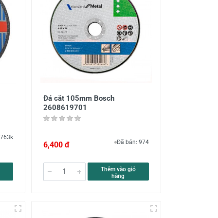
Đá cắt 105mm Bosch
2608619701
.763k
Đã bán: 974
6,400 đ
Thêm vào giỏ
hàng