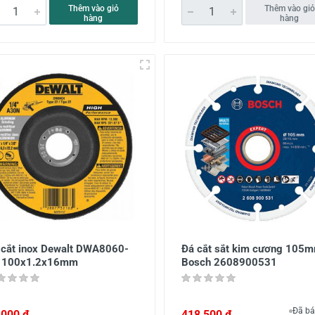
Thêm vào giỏ
Thêm vào giỏ
hàng
hàng
 cắt inox Dewalt DWA8060-
Đá cắt sắt kim cương 105
 100x1.2x16mm
Bosch 2608900531
Đã bá
,000 đ
418,500 đ