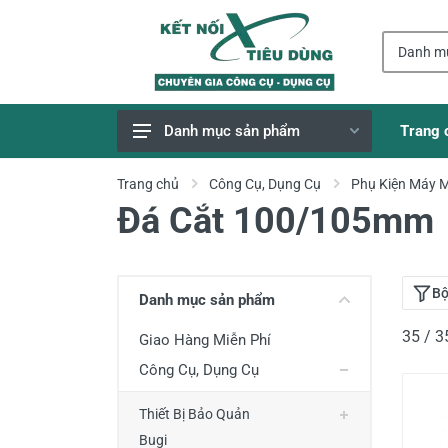
Trang 
Danh mục sản phẩm
Giao Hàng Miễn Phí
Trang chủ
Công Cụ, Dụng Cụ
Phụ Kiện Máy 
Đá Cắt 100/105mm
Công Cụ, Dụng Cụ
Thiết Bị Dùng Pin
Dụng Cụ Điện
Bộ
Danh mục sản phẩm
Thiết Bị Nâng Đỡ
35 / 
Giao Hàng Miễn Phí
Thang nhôm
Công Cụ, Dụng Cụ
Phụ Tùng, Linh Kiện
Thiết Bị Bảo Quản
Máy Hàn & Phụ Kiện
Bugi