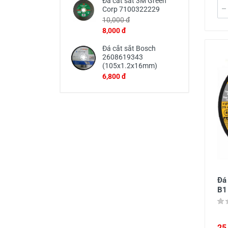
Đá cắt sắt 3M Green
Corp 7100322229
10,000 đ
8,000 đ
Đá cắt sắt Bosch
2608619343
(105x1.2x16mm)
6,800 đ
Đá
B1
25