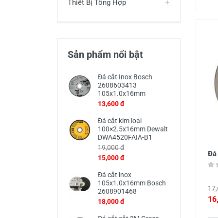
Thiết Bị Tổng Hợp
Sản phẩm nổi bật
Đá cắt Inox Bosch
2608603413
105x1.0x16mm
13,600 đ
Đá cắt kim loại
100×2.5x16mm Dewalt
DWA4520FAIA-B1
19,000 đ
Đá
15,000 đ
Đá cắt inox
105x1.0x16mm Bosch
17,
2608901468
16
18,000 đ