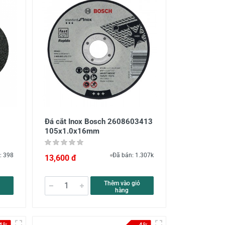
Đá cắt Inox Bosch 2608603413
105x1.0x16mm
: 398
Đã bán: 1.307k
13,600 đ
Thêm vào giỏ
hàng