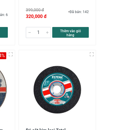
399,000 đ
Đã bán: 142
án: 6
320,000 đ
Thêm vào giỏ
hàng
-4%