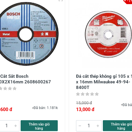
-1
 Cắt Sắt Bosch
Đá cắt thép không gỉ 105 x 
0X2X16mm 2608600267
x 16mm Milwaukee 49-94-
8400T
15,000 đ
Đã bá
Đã bán: 1.181k
,600 đ
13,000 đ
Thêm vào giỏ
Thêm vào giỏ
hàng
hàng