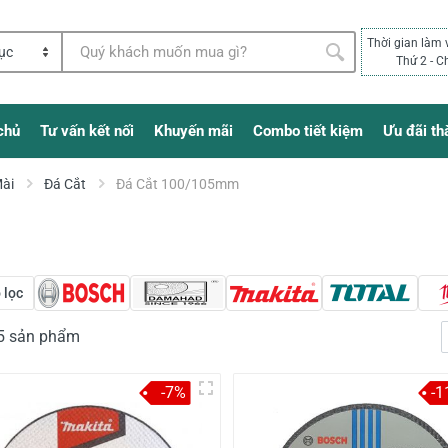
Thời gian làm 
Thứ 2 - C
chủ
Tư vấn kết nối
Khuyến mãi
Combo tiết kiệm
Ưu đãi th
Mài
Đá Cắt
Đá Cắt 100/105mm
 lọc
35 sản phẩm
-7%
-1