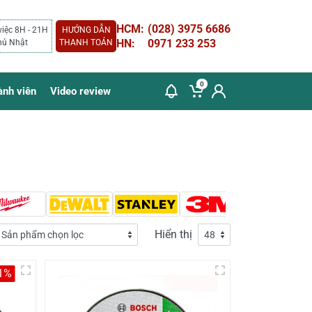
HCM:
(028) 3975 6686
việc 8H - 21H
HƯỚNG DẪN
HN:
0971 233 253
hủ Nhật
THANH TOÁN
0
ành viên
Video review
Hiển thị
1%