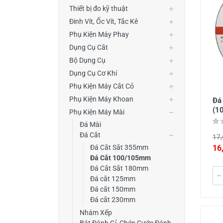
Thiết Bị Đo Điện
Thiết bị đo kỹ thuật
Đinh Vít, Ốc Vít, Tắc Kê
Thước Đo Laser
Phụ Kiện Máy Phay
Đồ Bảo Hộ Lao Động
Dụng Cụ Cắt
Bộ Dụng Cụ
Dụng Cụ Cơ Khí
Phụ Kiện Máy Cắt Cỏ
Phụ Kiện Máy Khoan
Đá
(1
Phụ Kiện Máy Mài
Đá Mài
Đá Cắt
17,
16
Đá Cắt Sắt 355mm
Đá Cắt 100/105mm
Đá Cắt Sắt 180mm
Đá cắt 125mm
Đá cắt 150mm
Đá cắt 230mm
Nhám Xếp