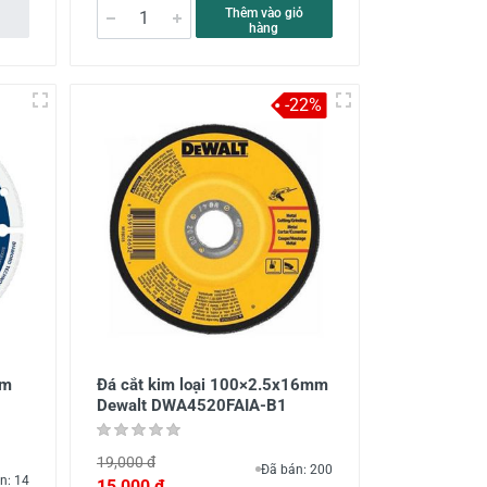
Thêm vào giỏ
hàng
-22%
mm
Đá cắt kim loại 100×2.5x16mm
Dewalt DWA4520FAIA-B1
19,000 đ
Đã bán: 200
n: 14
15,000 đ