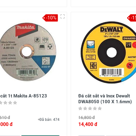
-10%
-1
 cắt 1t Makita A-85123
Đá cắt sắt và Inox Dewalt
DWA8050 (100 X 1.6mm)
610 đ
16,800 đ
Đã bán: 474
,000 đ
14,400 đ