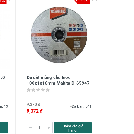
4%
-4%
1.0
Đá cắt mỏng cho Inox
100x1x16mm Makita D-65947
9,370 đ
n: 13
Đã bán: 541
9,072 đ
Thêm vào giỏ
hàng