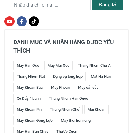
Địa chỉ e-mail
Đăng ký
DANH MỤC VÀ NHÃN HÀNG ĐƯỢC YÊU
THÍCH
Máy Hàn Que
Máy Mài Góc
Thang Nhôm Chữ A
Thang Nhôm Rút
Dụng cụ tổng hợp
Mặt Nạ Hàn
Máy Khoan Búa
Máy Khoan
Máy cắt sắt
Xe Đẩy 4 bánh
Thang Nhôm Hàn Quốc
Máy Khoan Pin
Thang Nhôm Ghế
Mũi Khoan
Máy Khoan Động Lực
Máy thổi hơi nóng
Máy Hàn Bán Chạy
Thước Cuộn