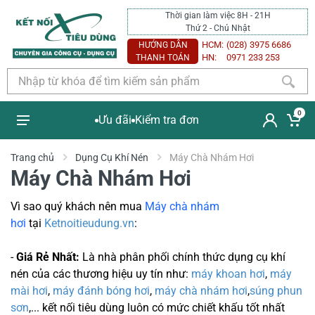
Thời gian làm việc 8H - 21H
Thứ 2 - Chủ Nhật
HCM:
(028) 3975 6686
HƯỚNG DẪN
HN:
0971 233 253
THANH TOÁN
0
Ưu đãi
Kiểm tra đơn
Trang chủ
Dụng Cụ Khí Nén
Máy Chà Nhám Hơi
Máy Chà Nhám Hơi
Vì sao quý khách nên mua
Máy chà nhám
hơi
tại
Ketnoitieudung.vn
:
-
Giá Rẻ Nhất:
Là nhà phân phối chính thức dụng cụ khí
nén của các thương hiệu uy tín như:
máy khoan hơi
,
máy
mài hơi
,
máy đánh bóng hơi
,
máy chà nhám hơi
,
súng phun
sơn
,... kết nối tiêu dùng luôn có mức chiết khấu tốt nhất