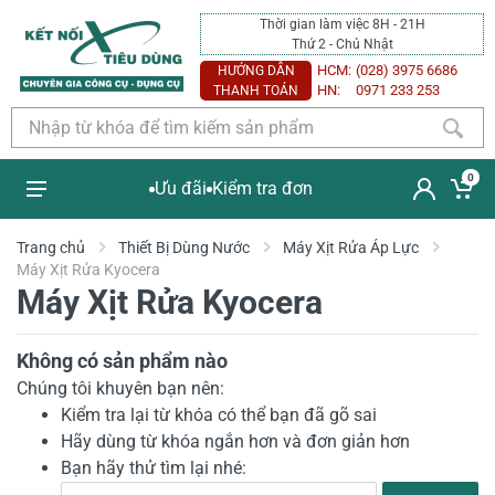
Thời gian làm việc 8H - 21H
Thứ 2 - Chủ Nhật
HCM:
(028) 3975 6686
HƯỚNG DẪN
HN:
0971 233 253
THANH TOÁN
0
Ưu đãi
Kiểm tra đơn
Trang chủ
Thiết Bị Dùng Nước
Máy Xịt Rửa Áp Lực
Máy Xịt Rửa Kyocera
Máy Xịt Rửa Kyocera
Không có sản phẩm nào
Chúng tôi khuyên bạn nên:
Kiểm tra lại từ khóa có thể bạn đã gõ sai
Hãy dùng từ khóa ngắn hơn và đơn giản hơn
Bạn hãy thử tìm lại nhé: