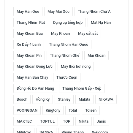
Máy Hàn Que
Máy Mài Góc
Thang Nhôm Chữ A
Thang Nhôm Rút
Dụng cụ tổng hợp
Mặt Nạ Hàn
Máy Khoan Búa
Máy Khoan
Máy cắt sắt
Xe Đẩy 4 bánh
Thang Nhôm Hàn Quốc
Máy Khoan Pin
Thang Nhôm Ghế
Mũi Khoan
Máy Khoan Động Lực
Máy thổi hơi nóng
Máy Hàn Bán Chạy
Thước Cuộn
Đồng Hồ Đo Vạn Năng
Thang Nhôm Gấp - Xếp
Bosch
Hồng Ký
Stanley
Makita
NIKAWA
POONGSAN
Kingtony
Total
Tolsen
MAKTEC
TOPTUL
TOP
Nikita
Jasic
Mitutoyo
SANWA
Phong Thạnh
Weldcom