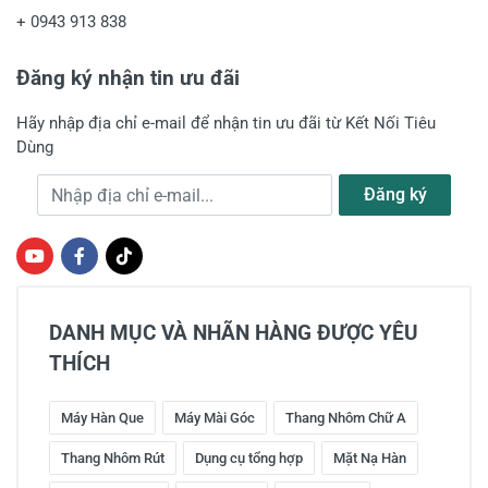
+
0943 913 838
Đăng ký nhận tin ưu đãi
Hãy nhập địa chỉ e-mail để nhận tin ưu đãi từ Kết Nối Tiêu
Dùng
Địa chỉ e-mail
Đăng ký
DANH MỤC VÀ NHÃN HÀNG ĐƯỢC YÊU
THÍCH
Máy Hàn Que
Máy Mài Góc
Thang Nhôm Chữ A
Thang Nhôm Rút
Dụng cụ tổng hợp
Mặt Nạ Hàn