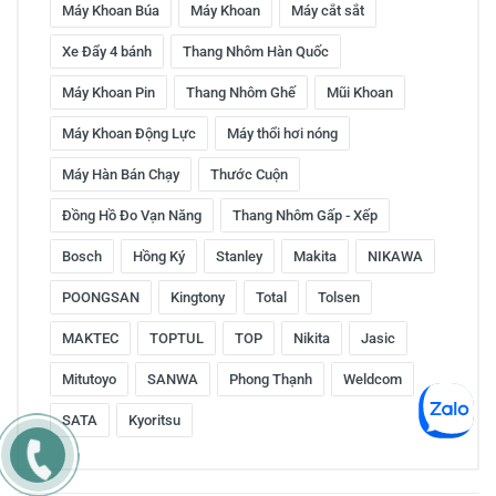
Máy Khoan Búa
Máy Khoan
Máy cắt sắt
Xe Đẩy 4 bánh
Thang Nhôm Hàn Quốc
Máy Khoan Pin
Thang Nhôm Ghế
Mũi Khoan
Máy Khoan Động Lực
Máy thổi hơi nóng
Máy Hàn Bán Chạy
Thước Cuộn
Đồng Hồ Đo Vạn Năng
Thang Nhôm Gấp - Xếp
Bosch
Hồng Ký
Stanley
Makita
NIKAWA
POONGSAN
Kingtony
Total
Tolsen
MAKTEC
TOPTUL
TOP
Nikita
Jasic
Mitutoyo
SANWA
Phong Thạnh
Weldcom
SATA
Kyoritsu