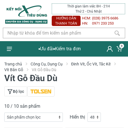
Thời gian làm việc 8H - 21H
Thứ 2 - Chủ Nhật
HCM:
(028) 3975 6686
HƯỚNG DẪN
HN:
0971 233 253
THANH TOÁN
0
Ưu đãi
Kiểm tra đơn
Trang chủ
Công Cụ, Dụng Cụ
Đinh Vít, Ốc Vít, Tắc Kê
Vít Bắn Gỗ
Vít Gỗ Đầu Dù
Vít Gỗ Đầu Dù
Bộ lọc
10 / 10 sản phẩm
Hiển thị