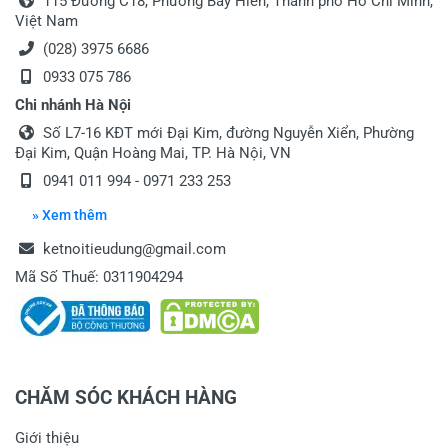
115 Đường C18, Phường Bảy Hiền, Thành phố Hồ Chí Minh,
Việt Nam
(028) 3975 6686
0933 075 786
Chi nhánh Hà Nội
Số L7-16 KĐT mới Đại Kim, đường Nguyễn Xiển, Phường
Đại Kim, Quận Hoàng Mai, TP. Hà Nội, VN
0941 011 994 - 0971 233 253
» Xem thêm
ketnoitieudung@gmail.com
Mã Số Thuế: 0311904294
CHĂM SÓC KHÁCH HÀNG
Giới thiệu