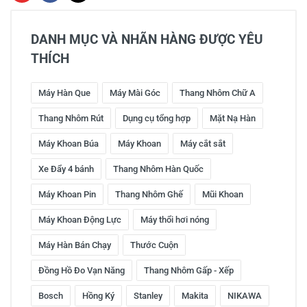
DANH MỤC VÀ NHÃN HÀNG ĐƯỢC YÊU
THÍCH
Máy Hàn Que
Máy Mài Góc
Thang Nhôm Chữ A
Thang Nhôm Rút
Dụng cụ tổng hợp
Mặt Nạ Hàn
Máy Khoan Búa
Máy Khoan
Máy cắt sắt
Xe Đẩy 4 bánh
Thang Nhôm Hàn Quốc
Máy Khoan Pin
Thang Nhôm Ghế
Mũi Khoan
Máy Khoan Động Lực
Máy thổi hơi nóng
Máy Hàn Bán Chạy
Thước Cuộn
Đồng Hồ Đo Vạn Năng
Thang Nhôm Gấp - Xếp
Bosch
Hồng Ký
Stanley
Makita
NIKAWA