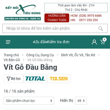
Thời gian làm việc 8H - 21H
Thứ 2 - Chủ Nhật
HCM:
(028) 3975 6686
HƯỚNG DẪN
HN:
0971 233 253
THANH TOÁN
0
Ưu đãi
Kiểm tra đơn
Trang chủ
Công Cụ, Dụng Cụ
Đinh Vít, Ốc Vít, Tắc Kê
Vít Bắn Gỗ
Vít Gỗ Đầu Bằng
Vít Gỗ Đầu Bằng
Bộ lọc
16 / 16 sản phẩm
Hiển thị