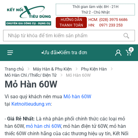
Thời gian làm việc 8H - 21H
Thứ 2 - Chủ Nhật
HCM:
(028) 3975 6686
HƯỚNG DẪN
HN:
0971 233 253
THANH TOÁN
0
Ưu đãi
Kiểm tra đơn
Trang chủ
Máy Hàn & Phụ Kiện
Phụ Kiện Hàn
Mỏ Hàn Chì /Thiếc/ Điện Tử
Mỏ Hàn 60W
Mỏ Hàn 60W
Vì sao quý khách nên mua
Mỏ hàn 60W
tại
Ketnoitieudung.vn
:
-
Giá Rẻ Nhất:
Là nhà phân phối chính thức các loại mỏ
hàn 60W,
mỏ hàn chì 60W
, mỏ hàn điện tử 60W, mỏ hàn
thiếc 60W chính hãng của các thương hiệu uy tín, Kết Nối