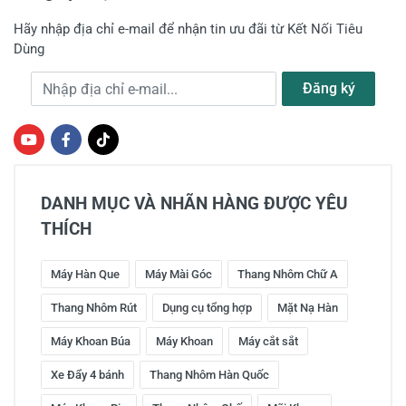
Hãy nhập địa chỉ e-mail để nhận tin ưu đãi từ Kết Nối Tiêu
Dùng
Địa chỉ e-mail
Đăng ký
DANH MỤC VÀ NHÃN HÀNG ĐƯỢC YÊU
THÍCH
Máy Hàn Que
Máy Mài Góc
Thang Nhôm Chữ A
Thang Nhôm Rút
Dụng cụ tổng hợp
Mặt Nạ Hàn
Máy Khoan Búa
Máy Khoan
Máy cắt sắt
Xe Đẩy 4 bánh
Thang Nhôm Hàn Quốc