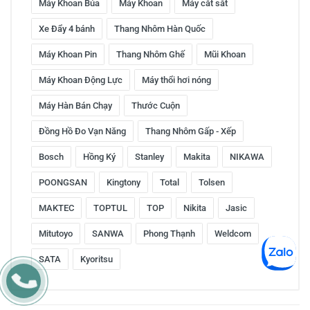
Máy Khoan Búa
Máy Khoan
Máy cắt sắt
Xe Đẩy 4 bánh
Thang Nhôm Hàn Quốc
Máy Khoan Pin
Thang Nhôm Ghế
Mũi Khoan
Máy Khoan Động Lực
Máy thổi hơi nóng
Máy Hàn Bán Chạy
Thước Cuộn
Đồng Hồ Đo Vạn Năng
Thang Nhôm Gấp - Xếp
Bosch
Hồng Ký
Stanley
Makita
NIKAWA
POONGSAN
Kingtony
Total
Tolsen
MAKTEC
TOPTUL
TOP
Nikita
Jasic
Mitutoyo
SANWA
Phong Thạnh
Weldcom
SATA
Kyoritsu