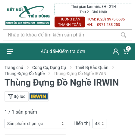
Thời gian làm việc 8H - 21H
Thứ 2 - Chủ Nhật
HCM:
(028) 3975 6686
HƯỚNG DẪN
HN:
0971 233 253
THANH TOÁN
0
Ưu đãi
Kiểm tra đơn
Trang chủ
Công Cụ, Dụng Cụ
Thiết Bị Bảo Quản
Thùng Đựng Đồ Nghề
Thùng Đựng Đồ Nghề IRWIN
Thùng Đựng Đồ Nghề IRWIN
Bộ lọc
1 / 1 sản phẩm
Hiển thị