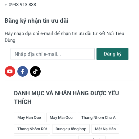
+
0943 913 838
Đăng ký nhận tin ưu đãi
Hãy nhập địa chỉ e-mail để nhận tin ưu đãi từ Kết Nối Tiêu
Dùng
Địa chỉ e-mail
Đăng ký
DANH MỤC VÀ NHÃN HÀNG ĐƯỢC YÊU
THÍCH
Máy Hàn Que
Máy Mài Góc
Thang Nhôm Chữ A
Thang Nhôm Rút
Dụng cụ tổng hợp
Mặt Nạ Hàn