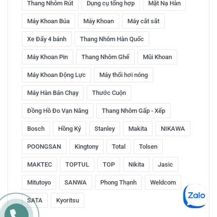
Thang Nhôm Rút
Dụng cụ tổng hợp
Mặt Nạ Hàn
Máy Khoan Búa
Máy Khoan
Máy cắt sắt
Xe Đẩy 4 bánh
Thang Nhôm Hàn Quốc
Máy Khoan Pin
Thang Nhôm Ghế
Mũi Khoan
Máy Khoan Động Lực
Máy thổi hơi nóng
Máy Hàn Bán Chạy
Thước Cuộn
Đồng Hồ Đo Vạn Năng
Thang Nhôm Gấp - Xếp
Bosch
Hồng Ký
Stanley
Makita
NIKAWA
POONGSAN
Kingtony
Total
Tolsen
MAKTEC
TOPTUL
TOP
Nikita
Jasic
Mitutoyo
SANWA
Phong Thạnh
Weldcom
SATA
Kyoritsu