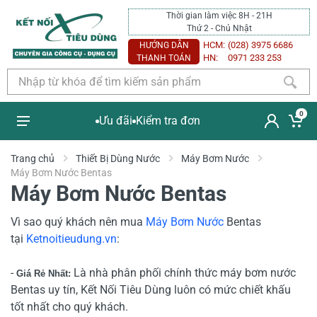
Thời gian làm việc 8H - 21H
Thứ 2 - Chủ Nhật
HCM:
(028) 3975 6686
HƯỚNG DẪN
HN:
0971 233 253
THANH TOÁN
0
Ưu đãi
Kiểm tra đơn
Trang chủ
Thiết Bị Dùng Nước
Máy Bơm Nước
Máy Bơm Nước Bentas
Máy Bơm Nước Bentas
Vì sao quý khách nên mua
Máy Bơm Nước
Bentas
tại
Ketnoitieudung.vn
:
-
Là nhà phân phối chính thức máy bơm nước
Giá Rẻ Nhất:
Bentas uy tín, Kết Nối Tiêu Dùng luôn có mức chiết khấu
tốt nhất cho quý khách.