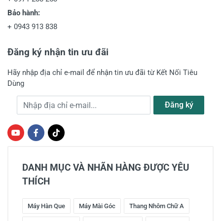
Bảo hành:
+
0943 913 838
Đăng ký nhận tin ưu đãi
Hãy nhập địa chỉ e-mail để nhận tin ưu đãi từ Kết Nối Tiêu
Dùng
Địa chỉ e-mail
Đăng ký
DANH MỤC VÀ NHÃN HÀNG ĐƯỢC YÊU
THÍCH
Máy Hàn Que
Máy Mài Góc
Thang Nhôm Chữ A