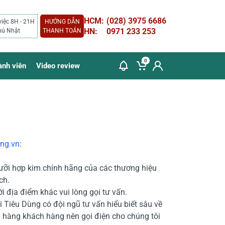
HCM:
(028) 3975 6686
việc 8H - 21H
HƯỚNG DẪN
HN:
0971 233 253
hủ Nhật
THANH TOÁN
0
ành viên
Video review
ung.vn
:
ưỡi hợp kim chính hãng của các thương hiệu
ch.
i địa điểm khác vui lòng gọi tư vấn.
 Tiêu Dùng có đội ngũ tư vấn hiểu biết sâu về
 hàng khách hàng nên gọi điện cho chúng tôi