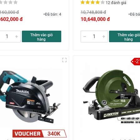
12 đánh giá
160,000 đ
10,748,808 đ
Đã bán: 4
Đã bá
,602,000 đ
10,648,000 đ
Thêm vào giỏ
Thêm vào giỏ
hàng
hàng
-2
340K