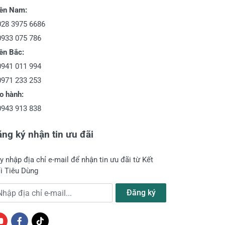
ền Nam:
028 3975 6686
0933 075 786
ền Bắc:
0941 011 994
0971 233 253
o hành:
0943 913 838
ng ký nhận tin ưu đãi
y nhập địa chỉ e-mail để nhận tin ưu đãi từ Kết
i Tiêu Dùng
a chỉ e-mail
Đăng ký