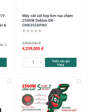
21V
Máy cắt sắt hợp kim tua chậm
2500W Dekton DK-
n &
CHK355XPRO
5,800,000 đ
án: 2
4,239,000 đ
Thêm vào giỏ
hàng