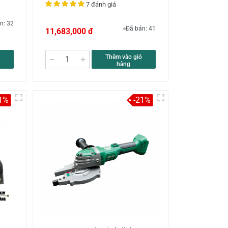
7 đánh giá
n: 32
Đã bán: 41
11,683,000 đ
Thêm vào giỏ
hàng
1%
-21%