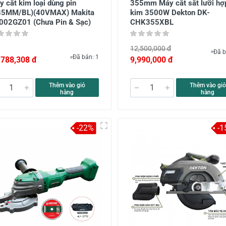
 cắt kim loại dùng pin
355mm Máy cắt sắt lưỡi hợ
85MM/BL)(40VMAX) Makita
kim 3500W Dekton DK-
002GZ01 (Chưa Pin & Sạc)
CHK355XBL
12,500,000 đ
Đã b
Đã bán: 1
,788,308 đ
9,990,000 đ
Thêm vào giỏ
Thêm vào giỏ
hàng
hàng
-22%
-1