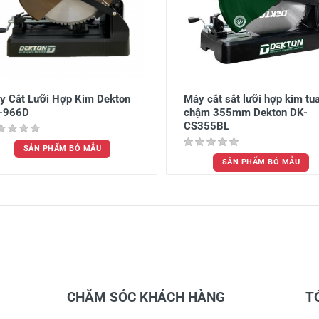
y Cắt Lưỡi Hợp Kim Dekton
Máy cắt sắt lưỡi hợp kim tu
-966D
chậm 355mm Dekton DK-
CS355BL
SẢN PHẨM BỎ MẪU
SẢN PHẨM BỎ MẪU
CHĂM SÓC KHÁCH HÀNG
T