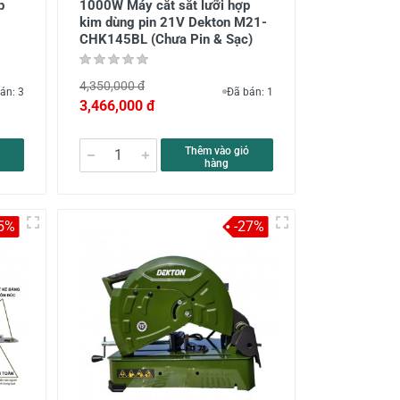
p
1000W Máy cắt sắt lưỡi hợp
kim dùng pin 21V Dekton M21-
CHK145BL (Chưa Pin & Sạc)
4,350,000 đ
án: 3
Đã bán: 1
3,466,000 đ
Thêm vào giỏ
hàng
5%
-27%