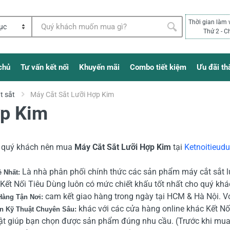
Thời gian làm 
Thứ 2 - C
chủ
Tư vấn kết nối
Khuyến mãi
Combo tiết kiệm
Ưu đãi th
t sắt
Máy Cắt Sắt Lưỡi Hợp Kim
ợp Kim
o quý khách nên mua
Máy Cắt Sắt Lưỡi Hợp Kim
tại
Ketnoitieud
Là nhà phân phối chính thức các sản phẩm máy cắt sắt l
ẻ Nhất:
, Kết Nối Tiêu Dùng luôn có mức chiết khấu tốt nhất cho quý khá
cam kết giao hàng trong ngày tại HCM & Hà Nội. Vớ
Hàng Tận Nơi:
khác với các cửa hàng online khác Kết Nối
n Kỹ Thuật Chuyên Sâu:
ật giúp bạn chọn được sản phẩm đúng nhu cầu. (Trước khi mua