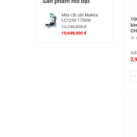
Sản phẩm nổi bật
Máy cắt sắt Makita
10
LC1230 1750W
ki
10,748,808 đ
CH
10,648,000 đ
3,8
2,