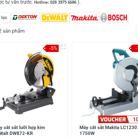
c tư vấn trước.
).
Hotline: 028 3975 6686
 lọc
12 sản phẩm
-5%
1
 cắt sắt lưỡi hợp kim
Máy cắt sắt Makita LC1230
Walt DW872-KR
1750W