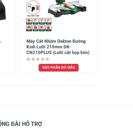
a
Máy Cắt Nhôm Dekton Đường
Kính Lưỡi 210mm DK-
CN210PLUS (Lưỡi cắt hợp kim)
SẢN PHẨM BỎ MẪU
ỔNG ĐÀI HỖ TRỢ