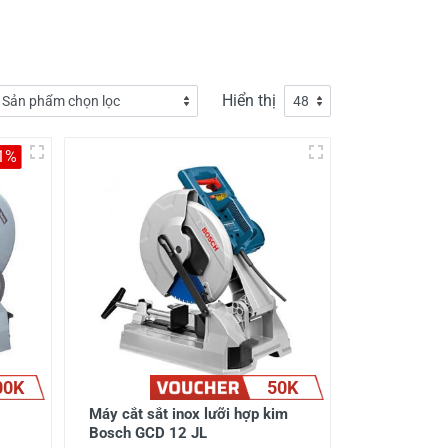
Hiển thị
-1%
00K
50K
Máy cắt sắt inox lưỡi hợp kim
Bosch GCD 12 JL