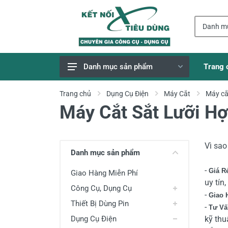
Trang 
Danh mục sản phẩm
Giao Hàng Miễn Phí
Trang chủ
Dụng Cụ Điện
Máy Cắt
Máy cắ
Máy Cắt Sắt Lưỡi H
Công Cụ, Dụng Cụ
Thiết Bị Dùng Pin
Dụng Cụ Điện
Vì sa
Danh mục sản phẩm
Thiết Bị Nâng Đỡ
-
Giá R
Giao Hàng Miễn Phí
Thang nhôm
uy tín
Công Cụ, Dụng Cụ
-
Giao 
Phụ Tùng, Linh Kiện
Thiết Bị Dùng Pin
-
Tư Vấ
Máy Hàn & Phụ Kiện
Dụng Cụ Điện
kỹ thu