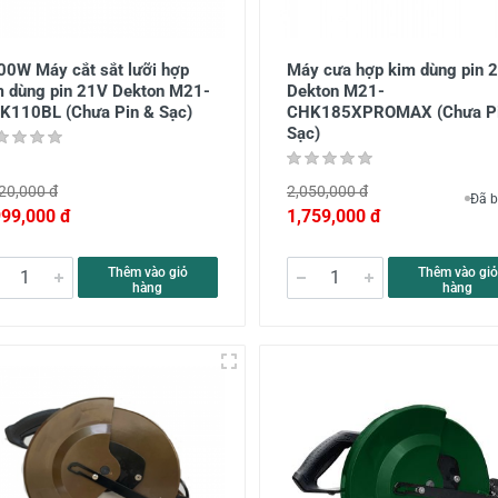
00W Máy cắt sắt lưỡi hợp
Máy cưa hợp kim dùng pin 
m dùng pin 21V Dekton M21-
Dekton M21-
K110BL (Chưa Pin & Sạc)
CHK185XPROMAX (Chưa Pi
Sạc)
20,000 đ
2,050,000 đ
Đã b
999,000 đ
1,759,000 đ
Thêm vào giỏ
Thêm vào giỏ
hàng
hàng