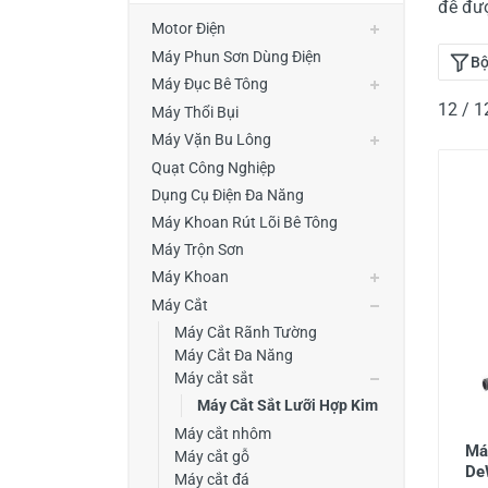
đễ đượ
Thiết Bị Đo Điện
Motor Điện
Thước Đo Laser
Máy Phun Sơn Dùng Điện
Bộ
Máy Đục Bê Tông
Đồ Bảo Hộ Lao Động
12 / 
Máy Thổi Bụi
Máy Vặn Bu Lông
Quạt Công Nghiệp
Dụng Cụ Điện Đa Năng
Máy Khoan Rút Lõi Bê Tông
Máy Trộn Sơn
Máy Khoan
Máy Cắt
Máy Cắt Rãnh Tường
Máy Cắt Đa Năng
Máy cắt sắt
Máy Cắt Sắt Lưỡi Hợp Kim
Máy cắt nhôm
Máy
Máy cắt gỗ
De
Máy cắt đá