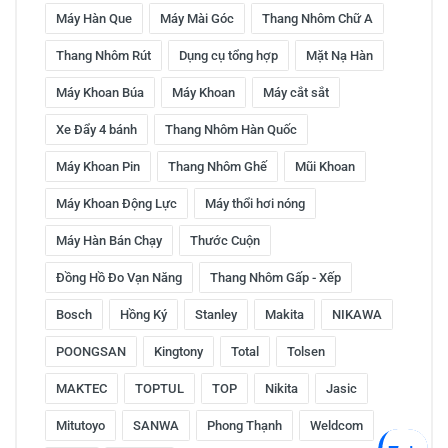
Máy Hàn Que
Máy Mài Góc
Thang Nhôm Chữ A
Thang Nhôm Rút
Dụng cụ tổng hợp
Mặt Nạ Hàn
Máy Khoan Búa
Máy Khoan
Máy cắt sắt
Xe Đẩy 4 bánh
Thang Nhôm Hàn Quốc
Máy Khoan Pin
Thang Nhôm Ghế
Mũi Khoan
Máy Khoan Động Lực
Máy thổi hơi nóng
Máy Hàn Bán Chạy
Thước Cuộn
Đồng Hồ Đo Vạn Năng
Thang Nhôm Gấp - Xếp
Bosch
Hồng Ký
Stanley
Makita
NIKAWA
POONGSAN
Kingtony
Total
Tolsen
MAKTEC
TOPTUL
TOP
Nikita
Jasic
Mitutoyo
SANWA
Phong Thạnh
Weldcom