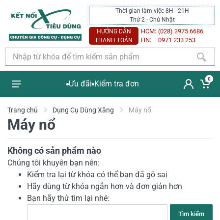
Thời gian làm việc 8H - 21H
Thứ 2 - Chủ Nhật
HCM:
(028) 3975 6686
HƯỚNG DẪN
HN:
0971 233 253
THANH TOÁN
0
Ưu đãi
Kiểm tra đơn
Trang chủ
Dụng Cụ Dùng Xăng
Máy nổ
Máy nổ
Không có sản phẩm nào
Chúng tôi khuyên bạn nên:
Kiểm tra lại từ khóa có thể bạn đã gõ sai
Hãy dùng từ khóa ngắn hơn và đơn giản hơn
Bạn hãy thử tìm lại nhé:
Tìm kiếm