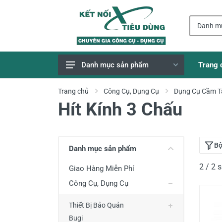
Trang 
Danh mục sản phẩm
Giao Hàng Miễn Phí
Trang chủ
Công Cụ, Dụng Cụ
Dụng Cụ Cầm T
Hít Kính 3 Chấu
Công Cụ, Dụng Cụ
Thiết Bị Dùng Pin
Dụng Cụ Điện
Bộ
Danh mục sản phẩm
Thiết Bị Nâng Đỡ
2 / 2
Giao Hàng Miễn Phí
Thang nhôm
Công Cụ, Dụng Cụ
Phụ Tùng, Linh Kiện
Thiết Bị Bảo Quản
Máy Hàn & Phụ Kiện
Bugi