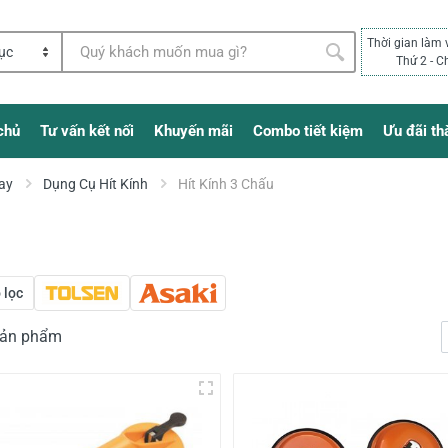
Thời gian làm 
Thứ 2 - C
chủ
Tư vấn kết nối
Khuyến mãi
Combo tiết kiệm
Ưu đãi th
ay
Dụng Cụ Hít Kính
Hít Kính 3 Chấu
 lọc
 sản phẩm