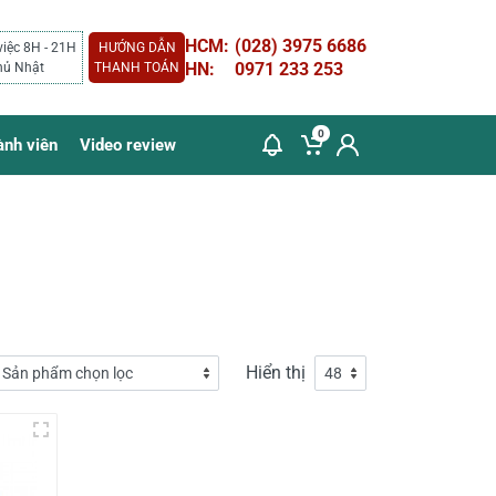
HCM:
(028) 3975 6686
việc 8H - 21H
HƯỚNG DẪN
HN:
0971 233 253
hủ Nhật
THANH TOÁN
0
ành viên
Video review
Hiển thị