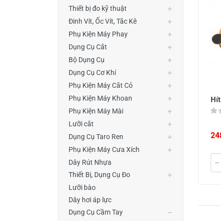
Thiết Bị Đo Điện
Thiết bị đo kỹ thuật
Đinh Vít, Ốc Vít, Tắc Kê
Thước Đo Laser
Phụ Kiện Máy Phay
Đồ Bảo Hộ Lao Động
Dụng Cụ Cắt
Bộ Dụng Cụ
Dụng Cụ Cơ Khí
Phụ Kiện Máy Cắt Cỏ
Phụ Kiện Máy Khoan
Hí
Phụ Kiện Máy Mài
Lưỡi cắt
24
Dụng Cụ Taro Ren
Phụ Kiện Máy Cưa Xích
Dây Rút Nhựa
Thiết Bị, Dụng Cụ Đo
Lưỡi bào
Dây hơi áp lực
Dụng Cụ Cầm Tay