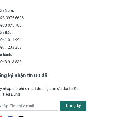
ền Nam:
028 3975 6686
0933 075 786
ền Bắc:
0941 011 994
0971 233 253
o hành:
0943 913 838
ng ký nhận tin ưu đãi
y nhập địa chỉ e-mail để nhận tin ưu đãi từ Kết
i Tiêu Dùng
a chỉ e-mail
Đăng ký