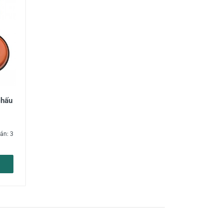
chấu
án: 3