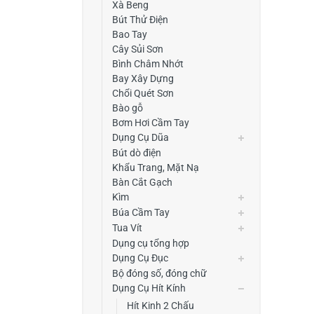
Xà Beng
Bút Thử Điện
Bao Tay
Cây Sủi Sơn
Bình Châm Nhớt
Bay Xây Dựng
Chổi Quét Sơn
Bào gỗ
Bơm Hơi Cầm Tay
Dụng Cụ Dũa
Bút dò điện
Khẩu Trang, Mặt Nạ
Bàn Cắt Gạch
Kìm
Búa Cầm Tay
Tua Vít
Dụng cụ tổng hợp
Dụng Cụ Đục
Bộ đóng số, đóng chữ
Dụng Cụ Hít Kính
Hít Kinh 2 Chấu