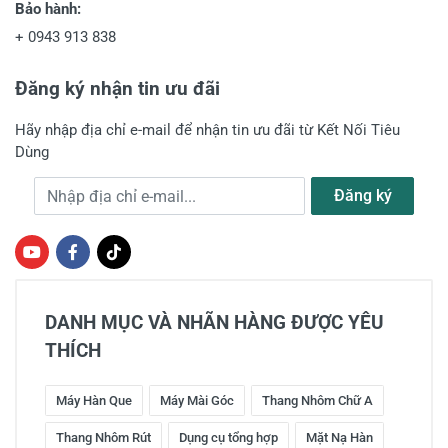
Bảo hành:
+
0943 913 838
Đăng ký nhận tin ưu đãi
Hãy nhập địa chỉ e-mail để nhận tin ưu đãi từ Kết Nối Tiêu
Dùng
Địa chỉ e-mail
Đăng ký
DANH MỤC VÀ NHÃN HÀNG ĐƯỢC YÊU
THÍCH
Máy Hàn Que
Máy Mài Góc
Thang Nhôm Chữ A
Thang Nhôm Rút
Dụng cụ tổng hợp
Mặt Nạ Hàn