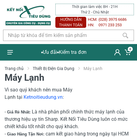
Thời gian làm việc 8H - 21H
Thứ 2 - Chủ Nhật
HCM:
(028) 3975 6686
HƯỚNG DẪN
HN:
0971 233 253
THANH TOÁN
0
Ưu đãi
Kiểm tra đơn
Trang chủ
Thiết Bị Điện Gia Dụng
Máy Lạnh
Máy Lạnh
Vì sao quý khách nên mua Máy
Lạnh
tại
Ketnoitieudung.vn
:
-
Là nhà phân phối chính thức máy lạnh của
Giá Rẻ Nhất:
thương hiệu uy tín Sharp
. Kết Nối Tiêu Dùng luôn có mức
chiết khấu tốt nhất cho quý khách.
-
cam kết giao hàng trong ngày tại HCM
Giao Hàng Tận Nơi: