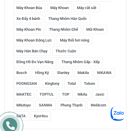
Máy Khoan Búa
Máy Khoan
Máy cắt sắt
Xe Đẩy 4 bánh
Thang Nhôm Hàn Quốc
Máy Khoan Pin
Thang Nhôm Ghế
Mũi Khoan
Máy Khoan Động Lực
Máy thổi hơi nóng
Máy Hàn Bán Chạy
Thước Cuộn
Đồng Hồ Đo Vạn Năng
Thang Nhôm Gấp - Xếp
Bosch
Hồng Ký
Stanley
Makita
NIKAWA
POONGSAN
Kingtony
Total
Tolsen
MAKTEC
TOPTUL
TOP
Nikita
Jasic
Mitutoyo
SANWA
Phong Thạnh
Weldcom
SATA
Kyoritsu