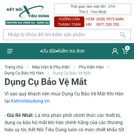
Thời gian làm việc 8H - 21H
Thứ 2 - Chủ Nhật
HCM:
(028) 3975 6686
HƯỚNG DẪN
HN:
0971 233 253
THANH TOÁN
0
Ưu đãi
Kiểm tra đơn
Trang chủ
Máy Hàn & Phụ Kiện
Phụ Kiện Hàn
Dụng Cụ Bảo Hộ Hàn
Dụng Cụ Bảo Vệ Mắt
Dụng Cụ Bảo Vệ Mắt
Vì sao quý khách nên mua Dụng Cụ Bảo Vệ Mắt Khi Hàn
tại
Ketnoitieudung.vn
:
-
Giá Rẻ Nhất:
Là nhà phân phối chính thức các thiết bị,
dụng cụ bảo hộ mắt khi hàn chính hãng của các thương
hiệu uy tín, K
ết Nối Tiêu Dùng luôn có mức chiết khấu tốt