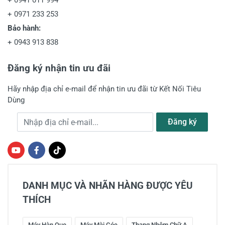
+
0941 011 994
+
0971 233 253
Bảo hành:
+
0943 913 838
Đăng ký nhận tin ưu đãi
Hãy nhập địa chỉ e-mail để nhận tin ưu đãi từ Kết Nối Tiêu
Dùng
Địa chỉ e-mail
Đăng ký
DANH MỤC VÀ NHÃN HÀNG ĐƯỢC YÊU
THÍCH
Máy Hàn Que
Máy Mài Góc
Thang Nhôm Chữ A