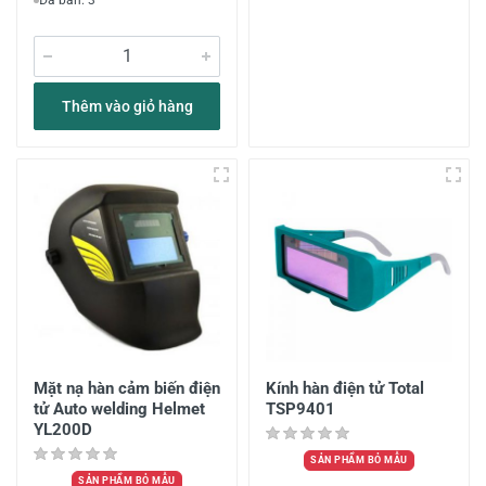
Đã bán: 3
Thêm vào giỏ hàng
Mặt nạ hàn cảm biến điện
Kính hàn điện tử Total
tử Auto welding Helmet
TSP9401
YL200D
SẢN PHẨM BỎ MẪU
SẢN PHẨM BỎ MẪU