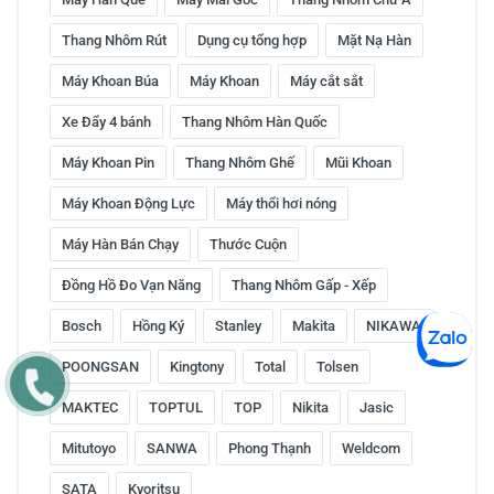
Thang Nhôm Rút
Dụng cụ tổng hợp
Mặt Nạ Hàn
Máy Khoan Búa
Máy Khoan
Máy cắt sắt
Xe Đẩy 4 bánh
Thang Nhôm Hàn Quốc
Máy Khoan Pin
Thang Nhôm Ghế
Mũi Khoan
Máy Khoan Động Lực
Máy thổi hơi nóng
Máy Hàn Bán Chạy
Thước Cuộn
Đồng Hồ Đo Vạn Năng
Thang Nhôm Gấp - Xếp
Bosch
Hồng Ký
Stanley
Makita
NIKAWA
POONGSAN
Kingtony
Total
Tolsen
MAKTEC
TOPTUL
TOP
Nikita
Jasic
Mitutoyo
SANWA
Phong Thạnh
Weldcom
SATA
Kyoritsu