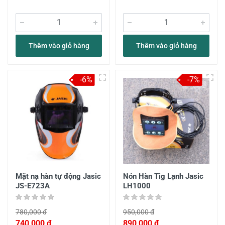
Thêm vào giỏ hàng
Thêm vào giỏ hàng
-6%
-7%
Mặt nạ hàn tự động Jasic
Nón Hàn Tig Lạnh Jasic
JS-E723A
LH1000
780,000 đ
950,000 đ
740,000 đ
890,000 đ