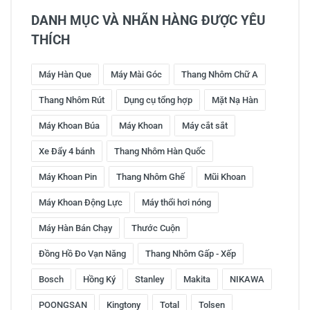
DANH MỤC VÀ NHÃN HÀNG ĐƯỢC YÊU
THÍCH
Máy Hàn Que
Máy Mài Góc
Thang Nhôm Chữ A
Thang Nhôm Rút
Dụng cụ tổng hợp
Mặt Nạ Hàn
Máy Khoan Búa
Máy Khoan
Máy cắt sắt
Xe Đẩy 4 bánh
Thang Nhôm Hàn Quốc
Máy Khoan Pin
Thang Nhôm Ghế
Mũi Khoan
Máy Khoan Động Lực
Máy thổi hơi nóng
Máy Hàn Bán Chạy
Thước Cuộn
Đồng Hồ Đo Vạn Năng
Thang Nhôm Gấp - Xếp
Bosch
Hồng Ký
Stanley
Makita
NIKAWA
POONGSAN
Kingtony
Total
Tolsen