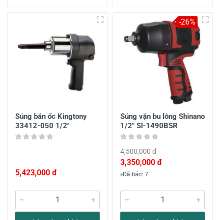
-26%
Súng bắn ốc Kingtony
Súng vặn bu lông Shinano
33412-050 1/2''
1/2" SI-1490BSR
4,500,000 đ
3,350,000 đ
5,423,000 đ
Đã bán: 7