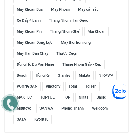
Máy Khoan Búa
Máy Khoan
Máy cắt sắt
Xe Đẩy 4 bánh
Thang Nhôm Hàn Quốc
Máy Khoan Pin
Thang Nhôm Ghế
Mũi Khoan
Máy Khoan Động Lực
Máy thổi hơi nóng
Máy Hàn Bán Chạy
Thước Cuộn
Đồng Hồ Đo Vạn Năng
Thang Nhôm Gấp - Xếp
Bosch
Hồng Ký
Stanley
Makita
NIKAWA
POONGSAN
Kingtony
Total
Tolsen
MAKTEC
TOPTUL
TOP
Nikita
Jasic
Mitutoyo
SANWA
Phong Thạnh
Weldcom
SATA
Kyoritsu