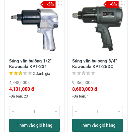
-5%
-6%
Súng vặn bulông 1/2"
Súng vặn buloong 3/4"
Kawasaki KPT-231
Kawasaki KPT-25DC
2 đánh giá
4,348,000 đ
9,056,000 đ
4,131,000 đ
8,603,000 đ
Đã bán: 23
Đã bán: 1
Thêm vào giỏ hàng
Thêm vào giỏ hàng