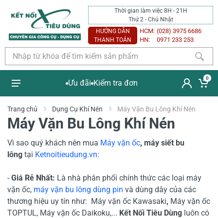
Thời gian làm việc 8H - 21H
Thứ 2 - Chủ Nhật
HCM:
(028) 3975 6686
HƯỚNG DẪN
HN:
0971 233 253
THANH TOÁN
0
Ưu đãi
Kiểm tra đơn
Trang chủ
Dụng Cụ Khí Nén
Máy Vặn Bu Lông Khí Nén
Máy Vặn Bu Lông Khí Nén
Vì sao quý khách nên mua
Máy vặn ốc
, máy siết bu
lông
tại
Ketnoitieudung.vn
:
-
Giá Rẻ Nhất:
Là nhà phân phối chính thức các loại máy
vặn ốc,
máy vặn bu lông dùng pin
và dùng dây của các
thương hiệu uy tín như: Máy vặn ốc Kawasaki
,
Máy vặn ốc
TOPTUL, Máy vặn ốc Daikoku,...
Kết Nối Tiêu Dùng
luôn có