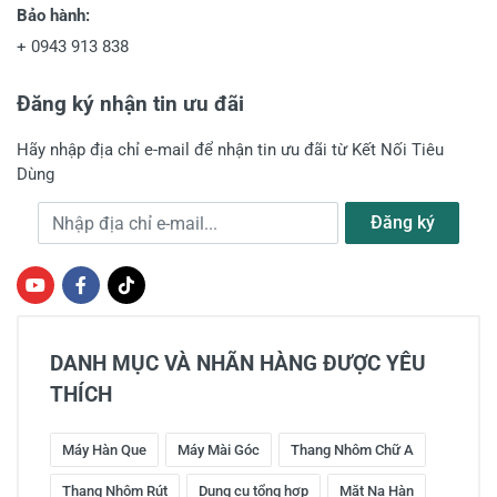
Bảo hành:
+
0943 913 838
Đăng ký nhận tin ưu đãi
Hãy nhập địa chỉ e-mail để nhận tin ưu đãi từ Kết Nối Tiêu
Dùng
Địa chỉ e-mail
Đăng ký
DANH MỤC VÀ NHÃN HÀNG ĐƯỢC YÊU
THÍCH
Máy Hàn Que
Máy Mài Góc
Thang Nhôm Chữ A
Thang Nhôm Rút
Dụng cụ tổng hợp
Mặt Nạ Hàn