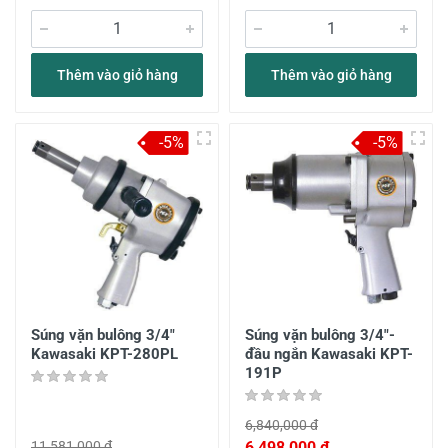
Thêm vào giỏ hàng
Thêm vào giỏ hàng
-5%
-5%
Súng vặn bulông 3/4"
Súng vặn bulông 3/4"-
Kawasaki KPT-280PL
đầu ngắn Kawasaki KPT-
191P
6,840,000 đ
11,581,000 đ
6,498,000 đ