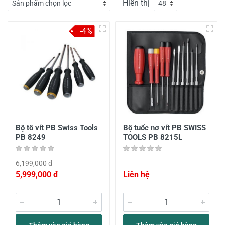
Hiển thị
-4%
Bộ tô vít PB Swiss Tools
Bộ tuốc nơ vít PB SWISS
PB 8249
TOOLS PB 8215L
6,199,000 đ
5,999,000 đ
Liên hệ