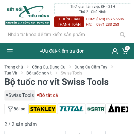
Thời gian làm việc 8H - 21H
Thứ 2 - Chủ Nhật
HCM:
(028) 3975 6686
HƯỚNG DẪN
HN:
0971 233 253
THANH TOÁN
0
Ưu đãi
Kiểm tra đơn
Trang chủ
Công Cụ, Dụng Cụ
Dụng Cụ Cầm Tay
Tua Vít
Bộ tuốc nơ vít
Swiss Tools
Bộ tuốc nơ vít Swiss Tools
Swiss Tools
Bỏ tất cả
Bộ lọc
2 / 2 sản phẩm