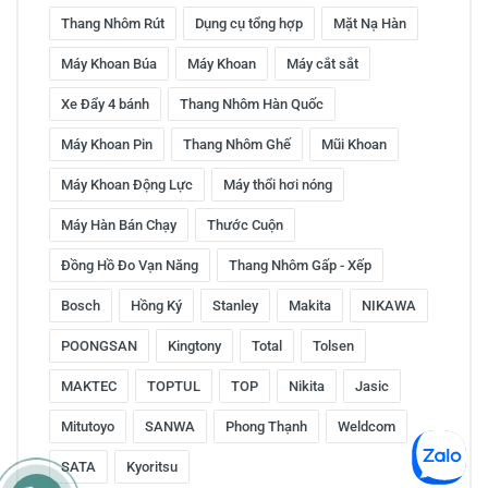
Thang Nhôm Rút
Dụng cụ tổng hợp
Mặt Nạ Hàn
Máy Khoan Búa
Máy Khoan
Máy cắt sắt
Xe Đẩy 4 bánh
Thang Nhôm Hàn Quốc
Máy Khoan Pin
Thang Nhôm Ghế
Mũi Khoan
Máy Khoan Động Lực
Máy thổi hơi nóng
Máy Hàn Bán Chạy
Thước Cuộn
Đồng Hồ Đo Vạn Năng
Thang Nhôm Gấp - Xếp
Bosch
Hồng Ký
Stanley
Makita
NIKAWA
POONGSAN
Kingtony
Total
Tolsen
MAKTEC
TOPTUL
TOP
Nikita
Jasic
Mitutoyo
SANWA
Phong Thạnh
Weldcom
SATA
Kyoritsu