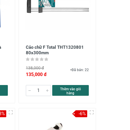
à
Cảo chữ F Total THT1320801
80x300mm
138,000 đ
Đã bán: 22
135,000 đ
Thêm vào giỏ
hàng
-3%
-6%