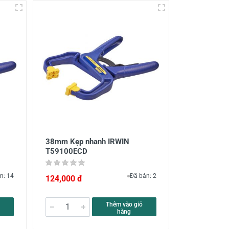
38mm Kẹp nhanh IRWIN
T59100ECD
n: 14
Đã bán: 2
124,000 đ
Thêm vào giỏ
hàng