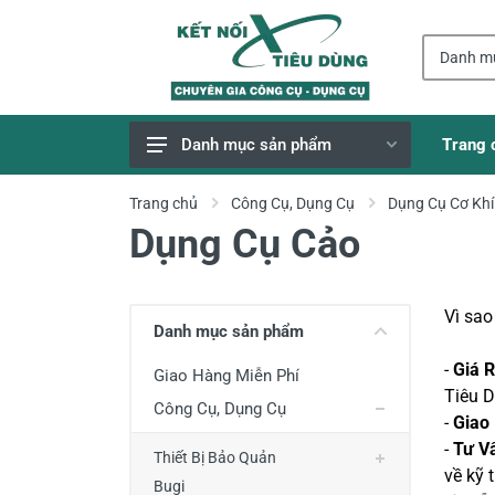
Trang 
Danh mục sản phẩm
Giao Hàng Miễn Phí
Trang chủ
Công Cụ, Dụng Cụ
Dụng Cụ Cơ Khí
Dụng Cụ Cảo
Công Cụ, Dụng Cụ
Thiết Bị Dùng Pin
Dụng Cụ Điện
Vì sa
Danh mục sản phẩm
Thiết Bị Nâng Đỡ
-
Giá 
Giao Hàng Miễn Phí
Thang nhôm
Tiêu D
Công Cụ, Dụng Cụ
-
Giao
Phụ Tùng, Linh Kiện
-
Tư V
Thiết Bị Bảo Quản
Máy Hàn & Phụ Kiện
về kỹ 
Bugi