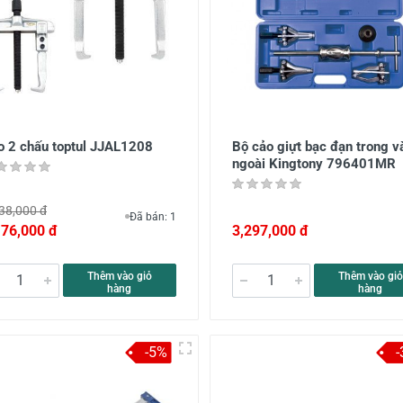
o 2 chấu toptul JJAL1208
Bộ cảo giựt bạc đạn trong v
ngoài Kingtony 796401MR
38,000 đ
Đã bán: 1
176,000 đ
3,297,000 đ
Thêm vào giỏ
Thêm vào giỏ
hàng
hàng
-5%