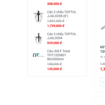
308,000 đ
Cảo 2 chấu TOPTUL
JJAL0208 (8")
1,831,000 đ
1,739,000 đ
Cảo 3 chấu TOPTUL
JJAL0304
929,000 đ
60
Cảo chữ F Total
10
THT1320801
80x300mm
1,4
138,000 đ
1,
135,000 đ