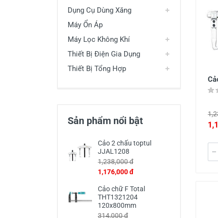
Dụng Cụ Dùng Xăng
Máy Ổn Áp
Máy Lọc Không Khí
Thiết Bị Điện Gia Dụng
Thiết Bị Tổng Hợp
Cả
1,2
Sản phẩm nổi bật
1,
Cảo 2 chấu toptul
JJAL1208
1,238,000 đ
1,176,000 đ
Cảo chữ F Total
THT1321204
120x800mm
314,000 đ