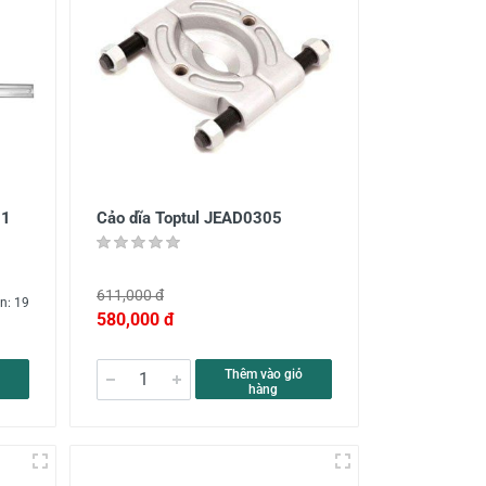
01
Cảo dĩa Toptul JEAD0305
611,000 đ
n: 19
580,000 đ
Thêm vào giỏ
hàng