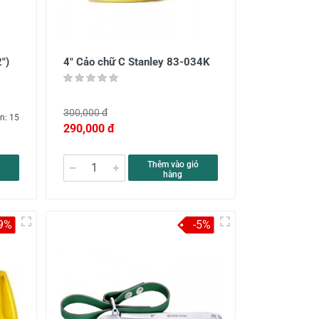
")
4" Cảo chữ C Stanley 83-034K
300,000 đ
n: 15
290,000 đ
Thêm vào giỏ
hàng
9%
-5%