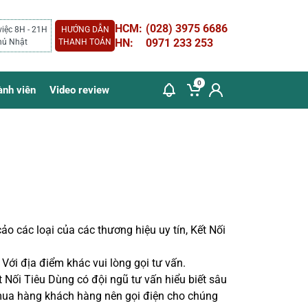
HCM:
(028) 3975 6686
việc 8H - 21H
HƯỚNG DẪN
HN:
0971 233 253
hủ Nhật
THANH TOÁN
0
ành viên
Video review
o các loại của các thương hiệu uy tín, K
ết Nối
Với địa điểm khác vui lòng gọi tư vấn.
 Nối Tiêu Dùng có đội ngũ tư vấn hiểu biết sâu
mua hàng khách hàng nên gọi điện cho chúng