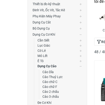
tôi đễ
Thiết Bị Đo Điện
Thiết bị đo kỹ thuật
Đinh Vít, Ốc Vít, Tắc Kê
Thước Đo Laser
Phụ Kiện Máy Phay
Đồ Bảo Hộ Lao Động
Dụng Cụ Cắt
Bộ Dụng Cụ
C
Dụng Cụ Cơ Khí
Cần Siết
Bộ
Lục Giác
Cờ Lê
48 / 
Mỏ Lết
Ê Tô
Dụng Cụ Cảo
Cảo Dĩa
Cảo Thuỷ Lực
Cảo chữ C
Cảo chữ F
Cảo 2 chấu
Cảo 3 chấu
Đe Cơ Khí