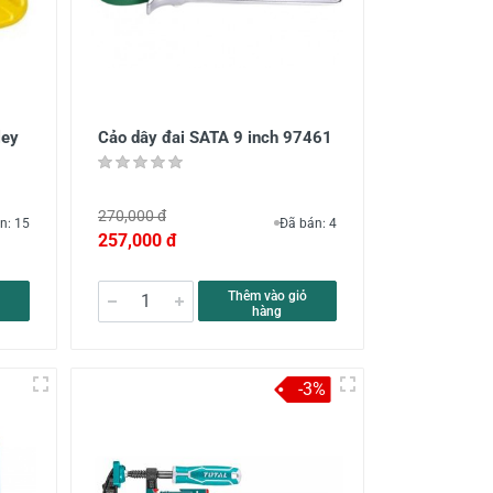
ley
Cảo dây đai SATA 9 inch 97461
270,000 đ
n: 15
Đã bán: 4
257,000 đ
Thêm vào giỏ
hàng
-3%