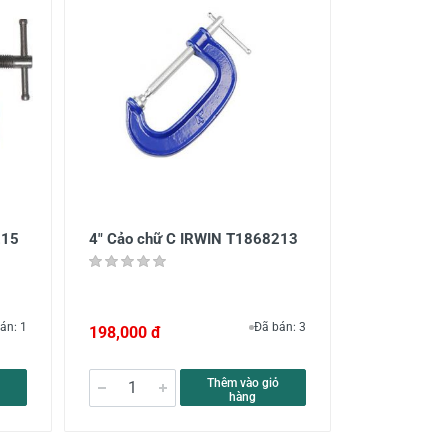
215
4" Cảo chữ C IRWIN T1868213
án: 1
Đã bán: 3
198,000 đ
Thêm vào giỏ
hàng