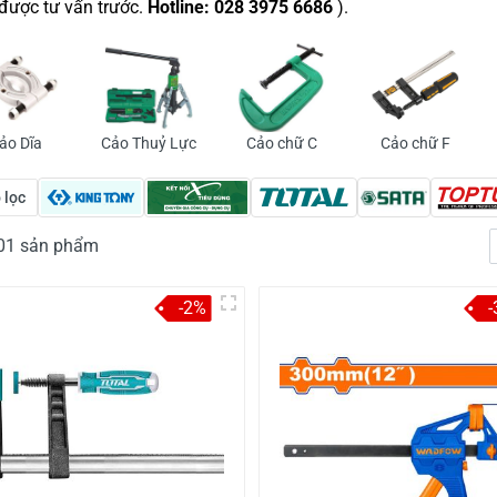
 được tư vấn trước.
Hotline: 028 3975 6686
).
ảo Dĩa
Cảo Thuỷ Lực
Cảo chữ C
Cảo chữ F
 lọc
401 sản phẩm
-2%