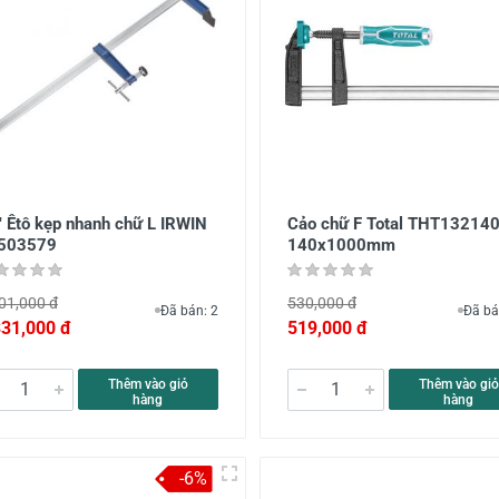
" Êtô kẹp nhanh chữ L IRWIN
Cảo chữ F Total THT13214
503579
140x1000mm
01,000 đ
530,000 đ
Đã bán: 2
Đã bá
331,000 đ
519,000 đ
Thêm vào giỏ
Thêm vào giỏ
hàng
hàng
-6%