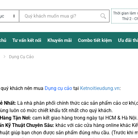
Thời gian làm 
Thứ 2 - C
chủ
Tư vấn kết nối
Khuyến mãi
Combo tiết kiệm
Ưu đãi th
Dụng Cụ Cảo
o quý khách nên mua
Dụng cụ cảo
tại
Ketnoitieudung.vn
:
Rẻ Nhất:
Là nhà phân phối chính thức các sản phẩm cảo cơ khí,cả
ùng luôn có mức chiết khấu tốt nhất cho quý khách.
 Hàng Tận Nơi:
cam kết giao hàng trong ngày tại HCM & Hà Nội. 
ấn Kỹ Thuật Chuyên Sâu:
khác với các cửa hàng online khác Kết
thuật giúp bạn chọn được sản phẩm đúng nhu cầu. (Trước khi 