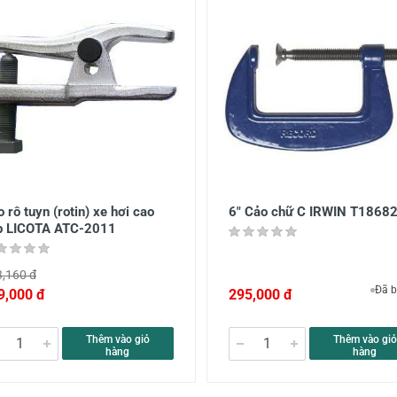
 rô tuyn (rotin) xe hơi cao
6" Cảo chữ C IRWIN T1868
p LICOTA ATC-2011
,160 đ
Đã b
9,000 đ
295,000 đ
Thêm vào giỏ
Thêm vào giỏ
hàng
hàng