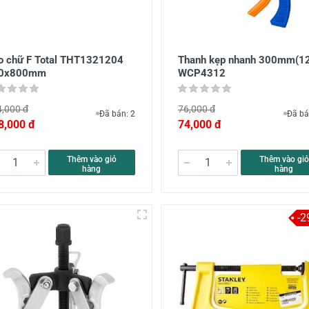
o chữ F Total THT1321204
Thanh kẹp nhanh 300mm(12
0x800mm
WCP4312
,000 đ
76,000 đ
Đã bán: 2
Đã bá
8,000 đ
74,000 đ
Thêm vào giỏ
Thêm vào giỏ
hàng
hàng
-2