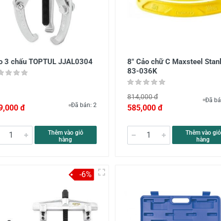
o 3 chấu TOPTUL JJAL0304
8" Cảo chữ C Maxsteel Stan
83-036K
814,000 đ
Đã bá
Đã bán: 2
9,000 đ
585,000 đ
Thêm vào giỏ
Thêm vào giỏ
hàng
hàng
-6%