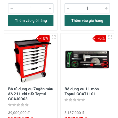
Thêm vào giỏ hàng
Thêm vào giỏ hàng
-10%
-6%
Bộ tủ dụng cụ 7ngăn màu
Bộ dụng cụ 11 món
đỏ 211 chi tiết Toptul
Toptul GCAT1101
GCAJ0063
39,000,000 đ
3,137,000 đ