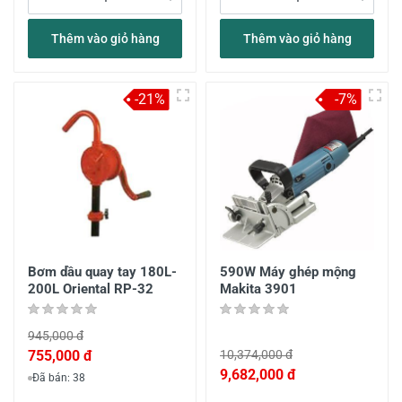
Thêm vào giỏ hàng
Thêm vào giỏ hàng
-21%
-7%
Bơm dầu quay tay 180L-
590W Máy ghép mộng
200L Oriental RP-32
Makita 3901
945,000 đ
755,000 đ
10,374,000 đ
9,682,000 đ
Đã bán: 38