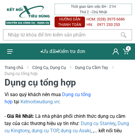
Thời gian làm việc 8H - 21H
Thứ 2 - Chủ Nhật
HCM:
(028) 3975 6686
HƯỚNG DẪN
HN:
0971 233 253
THANH TOÁN
0
Ưu đãi
Kiểm tra đơn
Trang chủ
Công Cụ, Dụng Cụ
Dụng Cụ Cầm Tay
Dụng cụ tổng hợp
Dụng cụ tổng hợp
Vì sao quý khách nên mua
Dụng cụ tổng
hợp
tại
Ketnoitieudung.vn
:
-
Giá Rẻ Nhất:
Là nhà phân phối chính thức dụng cụ cầm
tay của các thương hiệu uy tín như:
Dụng cụ Stanley
,
Dụng
cụ Kingtony
,
dụng cụ TOP
,
dụng cụ Asaki
, ,... kết nối tiêu