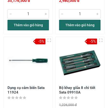
35,176,500 đ
2,980,000 đ
Thêm vào giỏ hàng
Thêm vào giỏ hàng
-5%
-5%
Dụng cụ cảm biến Sata
Bộ khay giũa 8 chi tiết
11924
Sata 09910A
1,226,000 đ