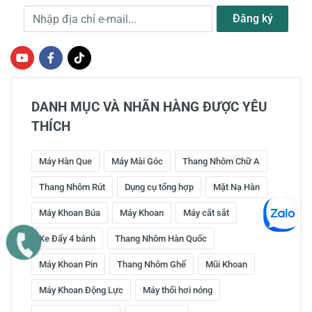
Địa chỉ e-mail
Đăng ký
DANH MỤC VÀ NHÃN HÀNG ĐƯỢC YÊU
THÍCH
Máy Hàn Que
Máy Mài Góc
Thang Nhôm Chữ A
Thang Nhôm Rút
Dụng cụ tổng hợp
Mặt Nạ Hàn
Máy Khoan Búa
Máy Khoan
Máy cắt sắt
Xe Đẩy 4 bánh
Thang Nhôm Hàn Quốc
Máy Khoan Pin
Thang Nhôm Ghế
Mũi Khoan
Máy Khoan Động Lực
Máy thổi hơi nóng