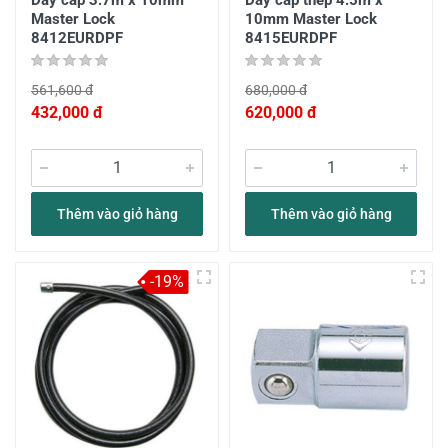
Dây cáp 3.7m x 10mm
Dây cáp thép 4.5m x
Master Lock
10mm Master Lock
8412EURDPF
8415EURDPF
561,600 đ
680,000 đ
432,000 đ
620,000 đ
Thêm vào giỏ hàng
Thêm vào giỏ hàng
-19%