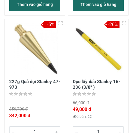
Thêm vào giỏ hàng
Thêm vào giỏ hàng
-5%
-26%
227g Quả dọi Stanley 47-
Đục lấy dấu Stanley 16-
973
236 (3/8" )
66,000 đ
359,700 đ
49,000 đ
342,000 đ
Đã bán: 22