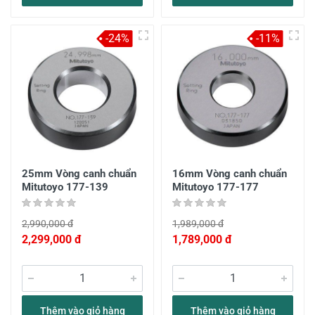
-24%
-11%
25mm Vòng canh chuẩn
16mm Vòng canh chuẩn
Mitutoyo 177-139
Mitutoyo 177-177
2,990,000 đ
1,989,000 đ
2,299,000 đ
1,789,000 đ
Thêm vào giỏ hàng
Thêm vào giỏ hàng