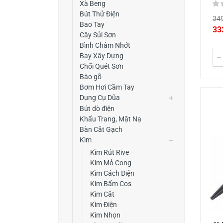
Xà Beng
Bút Thử Điện
349
Bao Tay
33
Cây Sủi Sơn
Bình Châm Nhớt
Bay Xây Dựng
Chổi Quét Sơn
Bào gỗ
Bơm Hơi Cầm Tay
Dụng Cụ Dũa
Bút dò điện
Khẩu Trang, Mặt Nạ
Bàn Cắt Gạch
Kìm
Kìm Rút Rive
Kìm Mỏ Cong
Kìm Cách Điện
Kìm Bấm Cos
Kìm Cắt
Kìm Điện
Kìm Nhọn