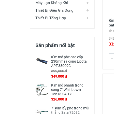
Máy Lọc Không Khí
Thiết Bị Điện Gia Dụng
Thiết Bị Tổng Hợp
Kìm
Sa
349
33
Sản phẩm nổi bật
Kìm mở phe cao cấp
230mm ra cong Licota
APT-38009C
399,000 đ
349,000 đ
Kìm mở phanh trong
cong 7" Whirlpower
15618-04-170
326,000 đ
7" Kìm lấy phe trong mũi
thẳng Sata 72032