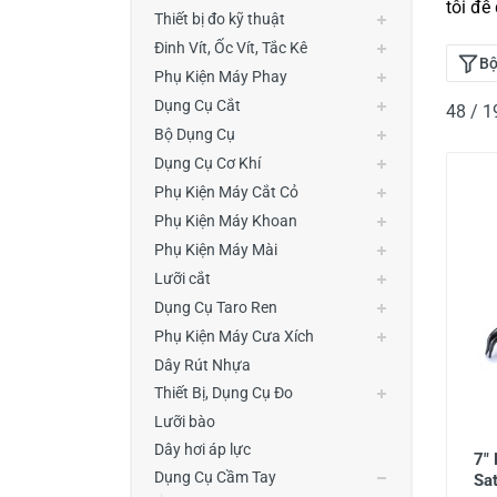
tôi đễ
Thiết Bị Đo Điện
Thiết bị đo kỹ thuật
Đinh Vít, Ốc Vít, Tắc Kê
Thước Đo Laser
Bộ
Phụ Kiện Máy Phay
Đồ Bảo Hộ Lao Động
Dụng Cụ Cắt
48 / 
Bộ Dụng Cụ
Dụng Cụ Cơ Khí
Phụ Kiện Máy Cắt Cỏ
Phụ Kiện Máy Khoan
Phụ Kiện Máy Mài
Lưỡi cắt
Dụng Cụ Taro Ren
Phụ Kiện Máy Cưa Xích
Dây Rút Nhựa
Thiết Bị, Dụng Cụ Đo
Lưỡi bào
Dây hơi áp lực
7"
Dụng Cụ Cầm Tay
Sa