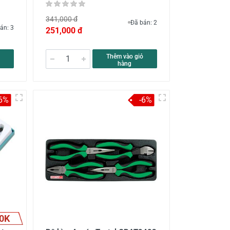
341,000 đ
Đã bán: 2
án: 3
251,000 đ
Thêm vào giỏ
hàng
-6%
-6%
0K