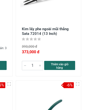
g
Kìm lấy phe ngoài mũi thẳng
Sata 72014 (13 Inch)
393,000 đ
án: 3
373,000 đ
Thêm vào giỏ
hàng
-6%
-6%