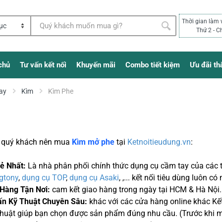
Thời gian làm 
Thứ 2 - C
chủ
Tư vấn kết nối
Khuyến mãi
Combo tiết kiệm
Ưu đãi th
ay
Kìm
Kìm Phe
o quý khách nên mua
Kìm mở phe
tại
Ketnoitieudung.vn
:
Rẻ Nhất:
Là nhà phân phối chính thức dụng cụ cầm tay của các 
gtony
,
dụng cụ TOP
,
dụng cụ Asaki
, ,... kết nối tiêu dùng luôn 
 Hàng Tận Nơi:
cam kết giao hàng trong ngày tại HCM & Hà Nội. 
ấn Kỹ Thuật Chuyên Sâu:
khác với các cửa hàng online khác Kết
thuật giúp bạn chọn được sản phẩm đúng nhu cầu. (Trước khi 