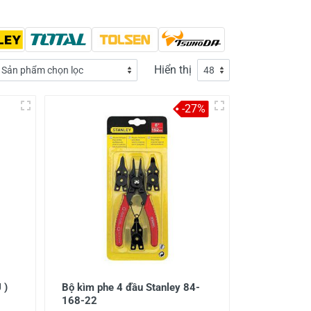
Hiển thị
-27%
 )
Bộ kìm phe 4 đầu Stanley 84-
168-22