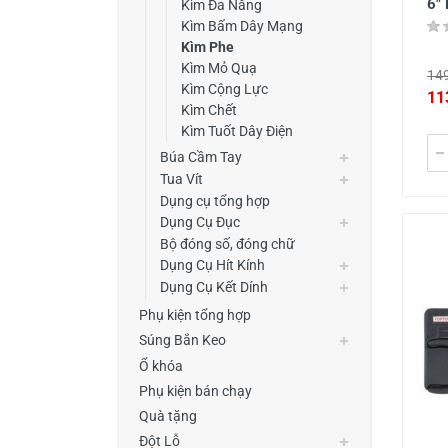
6"
Kìm Đa Năng
Kìm Bấm Dây Mạng
Kìm Phe
Kìm Mỏ Quạ
149
Kìm Cộng Lực
11
Kìm Chết
Kìm Tuốt Dây Điện
Búa Cầm Tay
Tua Vít
Dụng cụ tổng hợp
Dụng Cụ Đục
Bộ đóng số, đóng chữ
Dụng Cụ Hít Kính
Dụng Cụ Kết Dính
Phụ kiện tổng hợp
Súng Bắn Keo
Ổ khóa
Phụ kiện bán chạy
Quà tặng
Đột Lỗ