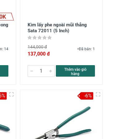
0K
cong
Kìm lấy phe ngoài mũi thẳng
Sata 72011 (5 Inch)
144,000 đ
n: 14
Đã bán: 1
137,000 đ
Thêm vào giỏ
hàng
-6%
-6%