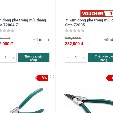
1
 đóng phe trong mũi thẳng
7" Kìm đóng phe trong mũi 
ta 72004 7"
Sata 72005
,000 đ
349,000 đ
Đã bán: 11
Đã bá
2,000 đ
332,000 đ
Thêm vào giỏ
Thêm vào giỏ
hàng
hàng
-6%