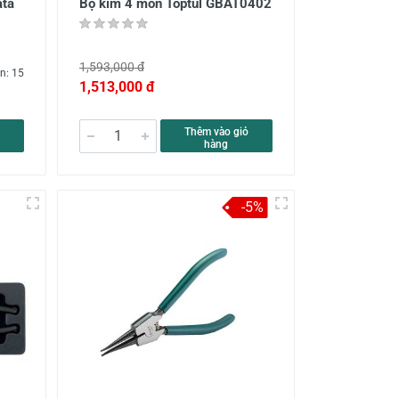
ata
Bộ kìm 4 món Toptul GBAT0402
1,593,000 đ
n: 15
1,513,000 đ
Thêm vào giỏ
hàng
-5%