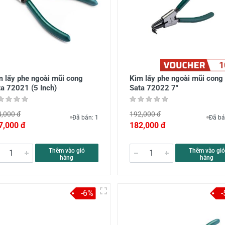
1
 lấy phe ngoài mũi cong
Kìm lấy phe ngoài mũi cong
ta 72021 (5 Inch)
Sata 72022 7"
,000 đ
192,000 đ
Đã bán: 1
Đã bá
7,000 đ
182,000 đ
Thêm vào giỏ
Thêm vào giỏ
hàng
hàng
-6%