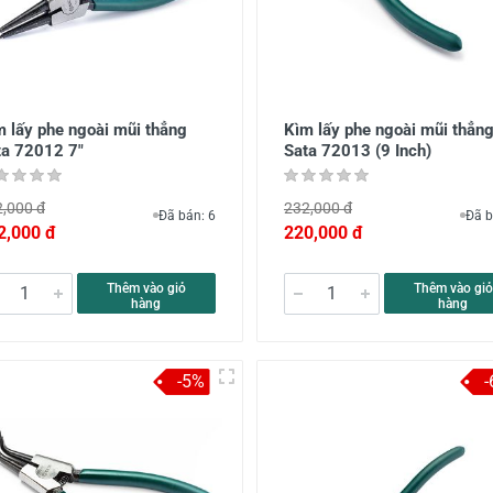
 lấy phe ngoài mũi thẳng
Kìm lấy phe ngoài mũi thẳn
ta 72012 7"
Sata 72013 (9 Inch)
,000 đ
232,000 đ
Đã bán: 6
Đã b
2,000 đ
220,000 đ
Thêm vào giỏ
Thêm vào giỏ
hàng
hàng
-5%