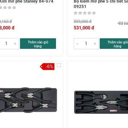
 Kìm mở phe Stanley 84-074
Bộ kiềm mở phe 5 chi tiết S
09251
,160 đ
559,000 đ
Đã bá
3,000 đ
531,000 đ
Thêm vào giỏ
Thêm vào giỏ
hàng
hàng
-6%