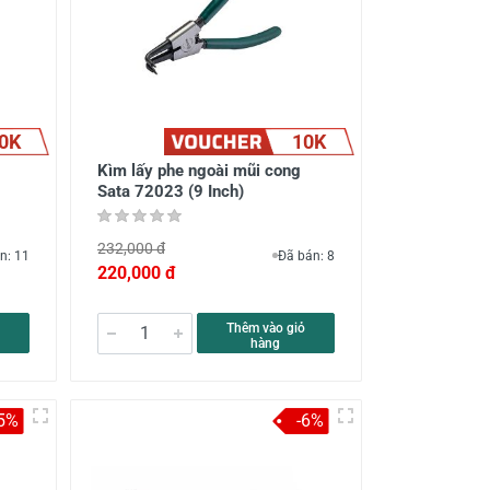
0K
10K
Kìm lấy phe ngoài mũi cong
Sata 72023 (9 Inch)
232,000 đ
n: 11
Đã bán: 8
220,000 đ
Thêm vào giỏ
hàng
-5%
-6%