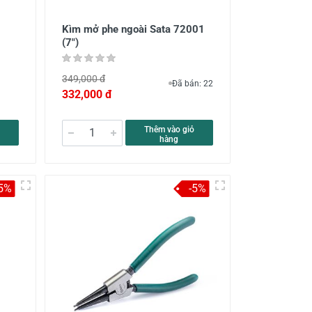
Kìm mở phe ngoài Sata 72001
(7")
349,000 đ
Đã bán: 22
332,000 đ
Thêm vào giỏ
hàng
-5%
-5%