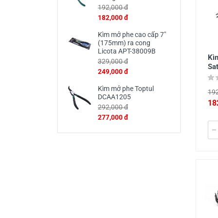
192,000 đ
182,000 đ
Kìm mở phe cao cấp 7"
(175mm) ra cong
Licota APT-38009B
Kìm
329,000 đ
Sa
249,000 đ
Kìm mở phe Toptul
192
DCAA1205
18
292,000 đ
277,000 đ