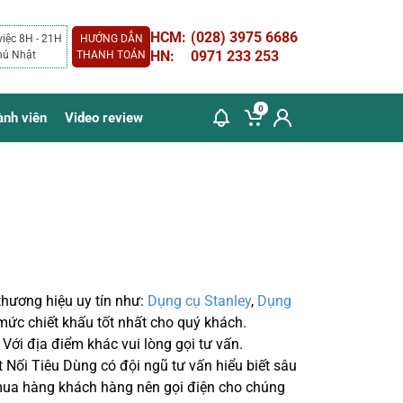
HCM:
(028) 3975 6686
việc 8H - 21H
HƯỚNG DẪN
HN:
0971 233 253
hủ Nhật
THANH TOÁN
0
ành viên
Video review
thương hiệu uy tín như:
Dụng cụ Stanley
,
Dụng
có mức chiết khấu tốt nhất cho quý khách.
Với địa điểm khác vui lòng gọi tư vấn.
 Nối Tiêu Dùng có đội ngũ tư vấn hiểu biết sâu
mua hàng khách hàng nên gọi điện cho chúng