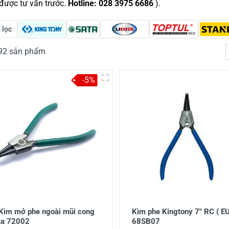
 được tư vấn trước.
Hotline: 028 3975 6686
).
 lọc
192 sản phẩm
-5%
 Kìm mở phe ngoài mũi cong
Kìm phe Kingtony 7" RC ( EU
ta 72002
68SB07