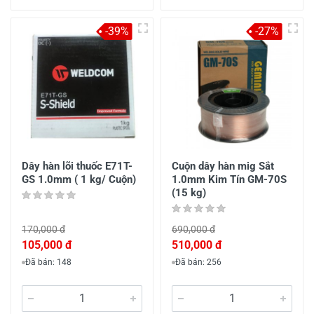
-39%
-27%
Dây hàn lõi thuốc E71T-
Cuộn dây hàn mig Sắt
GS 1.0mm ( 1 kg/ Cuộn)
1.0mm Kim Tín GM-70S
(15 kg)
170,000 đ
690,000 đ
105,000 đ
510,000 đ
Đã bán: 148
Đã bán: 256