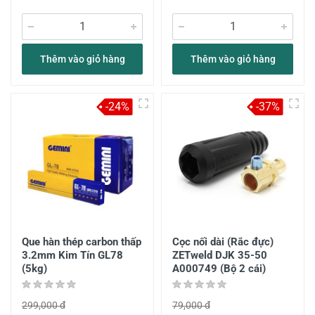
Thêm vào giỏ hàng
Thêm vào giỏ hàng
-24%
-37%
Que hàn thép carbon thấp
Cọc nối dài (Rắc đực)
3.2mm Kim Tín GL78
ZETweld DJK 35-50
(5kg)
A000749 (Bộ 2 cái)
299,000 đ
79,000 đ