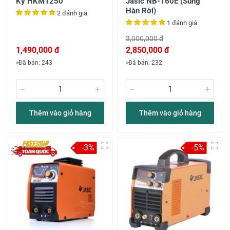
Ký HKM1250
Jasic NB-160E (Súng
Hàn Rời)
2 đánh giá
1 đánh giá
3,000,000 đ
1,490,000 đ
2,850,000 đ
Đã bán: 243
Đã bán: 232
Thêm vào giỏ hàng
Thêm vào giỏ hàng
-3%
-5%