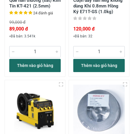
Que hàn thường (sắt) Kim
Cuộn dây hàn Mig không
Tín KT-421 (2.5mm)
dùng Khí 0.8mm Hồng
Ký E71T-GS (1.0kg)
24 đánh giá
99,000 đ
89,000 đ
120,000 đ
Đã bán: 3.541k
Đã bán: 32
Thêm vào giỏ hàng
Thêm vào giỏ hàng