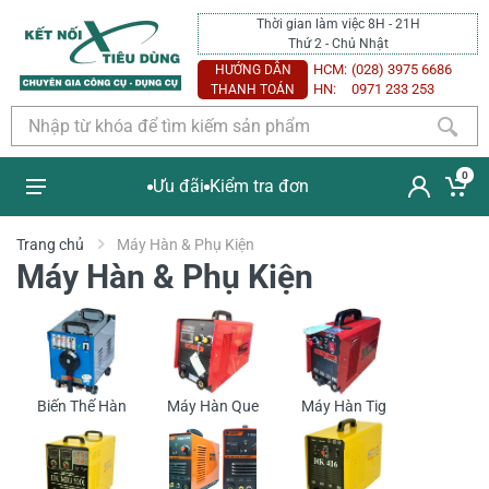
Thời gian làm việc 8H - 21H
Thứ 2 - Chủ Nhật
HCM:
(028) 3975 6686
HƯỚNG DẪN
HN:
0971 233 253
THANH TOÁN
0
Ưu đãi
Kiểm tra đơn
Trang chủ
Máy Hàn & Phụ Kiện
Máy Hàn & Phụ Kiện
Biến Thế Hàn
Máy Hàn Que
Máy Hàn Tig