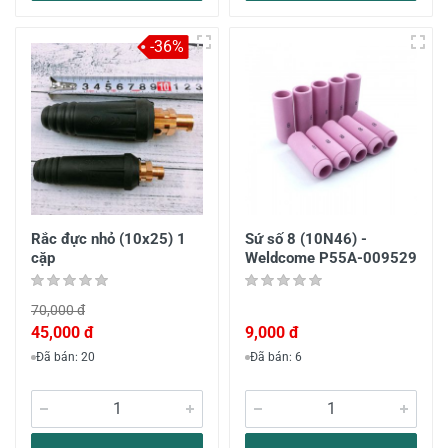
-36%
Rắc đực nhỏ (10x25) 1
Sứ số 8 (10N46) -
cặp
Weldcome P55A-009529
70,000 đ
45,000 đ
9,000 đ
Đã bán: 20
Đã bán: 6