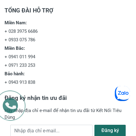
TỔNG ĐÀI HỖ TRỢ
Miền Nam:
+
028 3975 6686
+
0933 075 786
Miền Bắc:
+
0941 011 994
+
0971 233 253
Bảo hành:
+
0943 913 838
Đăng ký nhận tin ưu đãi
Hãy nhập địa chỉ e-mail để nhận tin ưu đãi từ Kết Nối Tiêu
Dùng
Địa chỉ e-mail
Đăng ký