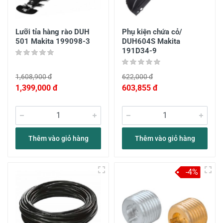
Lưỡi tỉa hàng rào DUH
Phụ kiện chứa cỏ/
501 Makita 199098-3
DUH604S Makita
191D34-9
1,608,900 đ
622,000 đ
1,399,000 đ
603,855 đ
Thêm vào giỏ hàng
Thêm vào giỏ hàng
-4%