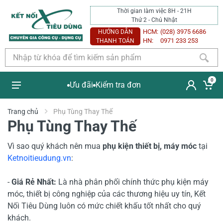
Thời gian làm việc 8H - 21H
Thứ 2 - Chủ Nhật
HCM:
(028) 3975 6686
HƯỚNG DẪN
HN:
0971 233 253
THANH TOÁN
0
Ưu đãi
Kiểm tra đơn
Trang chủ
Phụ Tùng Thay Thế
Phụ Tùng Thay Thế
Vì sao quý khách nên mua
phụ kiện thiết bị, máy móc
tại
Ketnoitieudung.vn
:
-
Giá Rẻ Nhất:
Là nhà phân phối chính thức phụ kiện máy
móc, thiết bị công nghiệp của các thương hiệu uy tín, Kết
Nối Tiêu Dùng luôn có mức chiết khấu tốt nhất cho quý
khách.