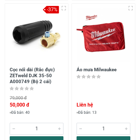
-37%
Cọc nối dài (Rắc đực)
Áo mưa Milwaukee
ZETweld DJK 35-50
A000749 (Bộ 2 cái)
79,000 đ
50,000 đ
Liên hệ
Đã bán: 40
Đã bán: 13