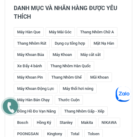
DANH MỤC VÀ NHÃN HÀNG ĐƯỢC YÊU
THÍCH
Máy Hàn Que
Máy Mài Góc
Thang Nhôm Chữ A
Thang Nhôm Rút
Dụng cụ tổng hợp
Mặt Nạ Hàn
Máy Khoan Búa
Máy Khoan
Máy cắt sắt
Xe Đẩy 4 bánh
Thang Nhôm Hàn Quốc
Máy Khoan Pin
Thang Nhôm Ghế
Mũi Khoan
Máy Khoan Động Lực
Máy thổi hơi nóng
Máy Hàn Bán Chạy
Thước Cuộn
Đồng Hồ Đo Vạn Năng
Thang Nhôm Gấp - Xếp
Bosch
Hồng Ký
Stanley
Makita
NIKAWA
POONGSAN
Kingtony
Total
Tolsen