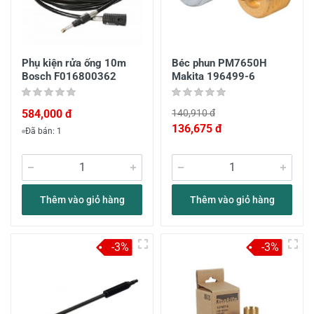
Phụ kiện rửa ống 10m
Béc phun PM7650H
Bosch F016800362
Makita 196499-6
584,000 đ
140,910 đ
136,675 đ
Đã bán: 1
Thêm vào giỏ hàng
Thêm vào giỏ hàng
-3%
-3%