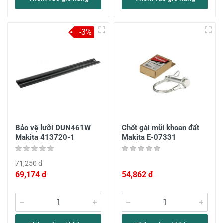
-3%
Bảo vệ lưỡi DUN461W
Chốt gài mũi khoan đất
Makita 413720-1
Makita E-07331
71,250 đ
69,174 đ
54,862 đ