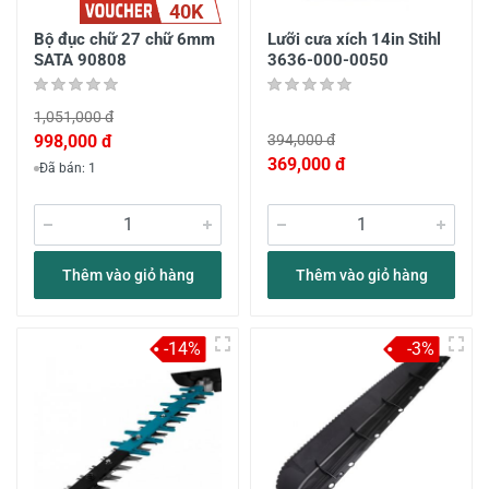
40K
Bộ đục chữ 27 chữ 6mm
Lưỡi cưa xích 14in Stihl
SATA 90808
3636-000-0050
1,051,000 đ
998,000 đ
394,000 đ
369,000 đ
Đã bán: 1
Thêm vào giỏ hàng
Thêm vào giỏ hàng
-14%
-3%