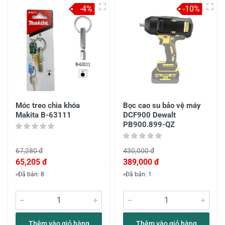
-4%
-10%
Móc treo chìa khóa
Bọc cao su bảo vệ máy
Makita B-63111
DCF900 Dewalt
PB900.899-QZ
67,280 đ
430,000 đ
65,205 đ
389,000 đ
Đã bán: 8
Đã bán: 1
Thêm vào giỏ hàng
Thêm vào giỏ hàng