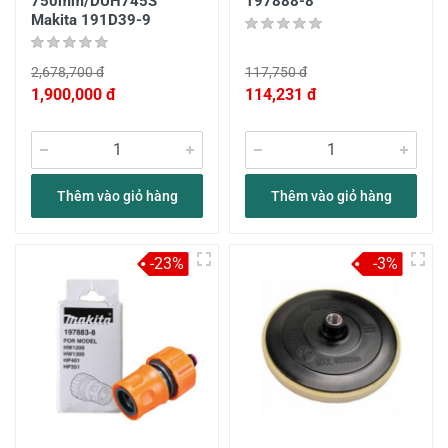
750mm/DUH745S
197888-8
Makita 191D39-9
2,678,700 đ
117,750 đ
1,900,000 đ
114,231 đ
Thêm vào giỏ hàng
Thêm vào giỏ hàng
-23%
-3%