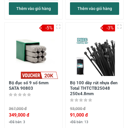
Thêm vào giỏ hàng
Thêm vào giỏ hàng
-5%
-3%
20K
Bộ đục số 9 số 6mm
Bộ 100 dây rút nhựa đen
SATA 90803
Total THTCTB25048
250x4.8mm
367,000 đ
93,000 đ
349,000 đ
91,000 đ
Đã bán: 3
Đã bán: 13