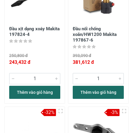
Đầu xịt dạng xoáy Makita
Đầu nối chống
197824-4
xoắn/HW1200 Makita
197867-6
250,800 đ
393,090 đ
243,432 đ
381,612 đ
Thêm vào giỏ hàng
Thêm vào giỏ hàng
-32%
-3%