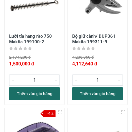
Lưỡi tỉa hang rào 750
Bộ giữ cành/ DUP361
Maktia 199100-2
Makita 199311-9
2,174,200 đ
4,236,060 đ
1,500,000 đ
4,112,640 đ
Thêm vào giỏ hàng
Thêm vào giỏ hàng
-4%