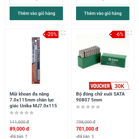
Thêm vào giỏ hàng
Thêm vào giỏ hàng
-20%
-6%
30K
Mũi khoan đa năng
Bộ đóng chữ xuôi SATA
7.0x115mm chân lục
90807 5mm
giác Unika MJ7.0x115
111,000 đ
738,000 đ
89,000 đ
701,000 đ
Đã bán: 7
Đã bán: 3