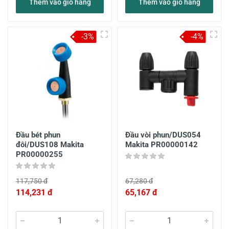
Thêm vào giỏ hàng
Thêm vào giỏ hàng
-3%
-4%
Đầu bét phun
Đầu vòi phun/DUS054
đôi/DUS108 Makita
Makita PR00000142
PR00000255
117,750 đ
67,280 đ
114,231 đ
65,167 đ