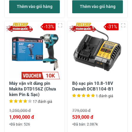
Thêm vào giỏ hàng
Thêm vào giỏ hàng
-13%
-31%
10K
Máy vặn vít dùng pin
Bộ sạc pin 10.8-18V
Makita DTD156Z (Chưa
Dewalt DCB1104-B1
kèm Pin & Sạc)
1 đánh giá
17 đánh giá
1,250,000 đ
779,000 đ
1,090,000 đ
539,000 đ
Đã bán: 526
Đã bán: 2.087k