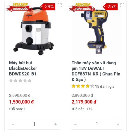
-39%
-25%
Máy hút bụi
Thân máy vặn vít dùng
Black&Decker
pin 18V DeWALT
BDWDS20-B1
DCF887N-KR ( Chưa Pin
& Sạc )
15 đánh giá
2,590,000 đ
2,890,000 đ
1,590,000 đ
2,179,000 đ
Đã bán: 1
Đã bán: 172