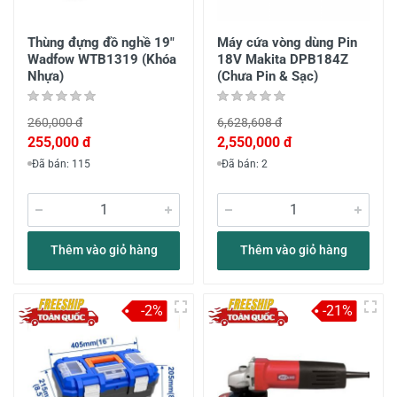
Thùng đựng đồ nghề 19"
Máy cứa vòng dùng Pin
Wadfow WTB1319 (Khóa
18V Makita DPB184Z
Nhựa)
(Chưa Pin & Sạc)
260,000 đ
6,628,608 đ
255,000 đ
2,550,000 đ
Đã bán: 115
Đã bán: 2
Thêm vào giỏ hàng
Thêm vào giỏ hàng
-2%
-21%