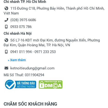
Chi nhánh TP. Hồ Chí Minh
115 Đường C18, Phường Bảy Hiền, Thành phố Hồ Chí Minh,
Việt Nam
(028) 3975 6686
0933 075 786
Chi nhánh Hà Nội
Số L7-16 KĐT mới Đại Kim, đường Nguyễn Xiển, Phường
Đại Kim, Quận Hoàng Mai, TP. Hà Nội, VN
0941 011 994
-
0971 233 253
» Xem thêm
ketnoitieudung@gmail.com
Mã Số Thuế: 0311904294
CHĂM SÓC KHÁCH HÀNG