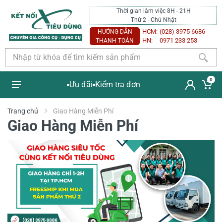
Thời gian làm việc 8H - 21H
Thứ 2 - Chủ Nhật
HCM:
(028) 3975 6686
HƯỚNG DẪN
HN:
0971 233 253
THANH TOÁN
0
Ưu đãi
Kiểm tra đơn
Trang chủ
Giao Hàng Miễn Phí
Giao Hàng Miễn Phí