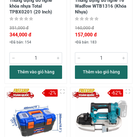
Thùng đựng đồ nghề
Thùng đựng đồ nghề 16"
khóa nhựa Total
Wadfow WTB1316 (Khóa
TPBX0201 (20 Inch)
Nhựa)
351,000 đ
160,000 đ
344,000 đ
157,000 đ
Đã bán: 154
Đã bán: 183
Thêm vào giỏ hàng
Thêm vào giỏ hàng
-2%
-62%