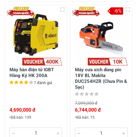
-6%
400K
10K
Máy hàn điện tử IGBT
Máy cưa xích dùng pin
Hồng Ký HK 200A
18V BL Makita
DUC254HZR (Chưa Pin &
7 đánh giá
Sạc)
7,099,000 đ
4,690,000 đ
6,744,000 đ
Đã bán: 139
Đã bán: 15