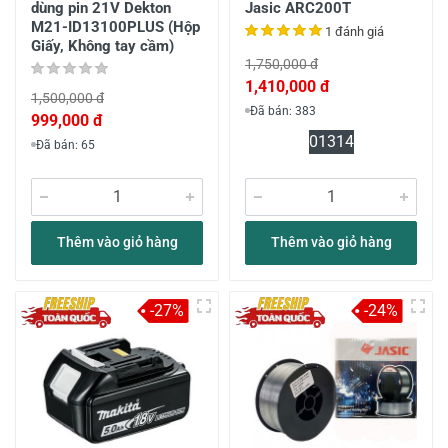
dùng pin 21V Dekton
Jasic ARC200T
M21-ID13100PLUS (Hộp
1 đánh giá
Giấy, Không tay cầm)
1,750,000 đ
1,410,000 đ
1,500,000 đ
Đã bán: 383
999,000 đ
0
13
14
Đã bán: 65
Thêm vào giỏ hàng
Thêm vào giỏ hàng
-27%
-24%