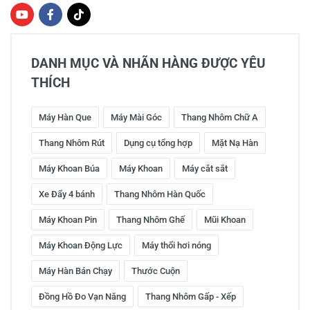
DANH MỤC VÀ NHÃN HÀNG ĐƯỢC YÊU
THÍCH
Máy Hàn Que
Máy Mài Góc
Thang Nhôm Chữ A
Thang Nhôm Rút
Dụng cụ tổng hợp
Mặt Nạ Hàn
Máy Khoan Búa
Máy Khoan
Máy cắt sắt
Xe Đẩy 4 bánh
Thang Nhôm Hàn Quốc
Máy Khoan Pin
Thang Nhôm Ghế
Mũi Khoan
Máy Khoan Động Lực
Máy thổi hơi nóng
Máy Hàn Bán Chạy
Thước Cuộn
Đồng Hồ Đo Vạn Năng
Thang Nhôm Gấp - Xếp