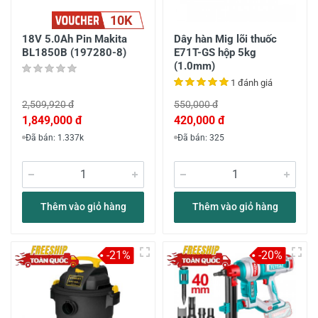
10K
18V 5.0Ah Pin Makita
Dây hàn Mig lõi thuốc
BL1850B (197280-8)
E71T-GS hộp 5kg
(1.0mm)
1 đánh giá
2,509,920 đ
550,000 đ
1,849,000 đ
420,000 đ
Đã bán: 1.337k
Đã bán: 325
Thêm vào giỏ hàng
Thêm vào giỏ hàng
-21%
-20%