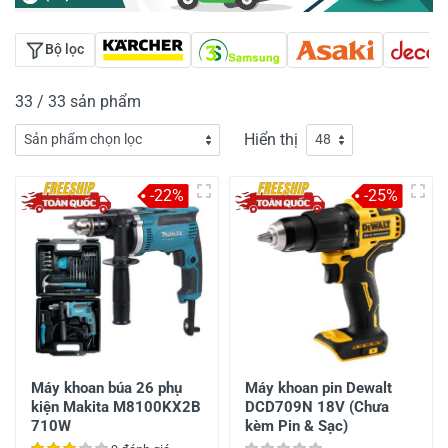
Bộ lọc
33 / 33 sản phẩm
Hiển thị
-22%
-25%
Máy khoan búa 26 phụ
Máy khoan pin Dewalt
kiện Makita M8100KX2B
DCD709N 18V (Chưa
710W
kèm Pin & Sạc)