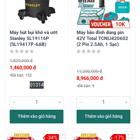
10K
Máy hút bụi khô và ướt
Máy bắn đinh dùng pin
Stanley SL19116P
42V Total TCNLI420602
(SL19417P-6AB)
(2 Pin 2.5Ah, 1 Sạc)
1,829,000 đ
1,460,000 đ
11,200,000 đ
Đã bán: 152
8,966,000 đ
0
13
14
Đã bán: 9
Thêm vào giỏ hàng
Thêm vào giỏ hàng
-34%
-17%