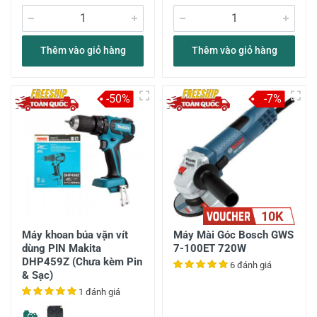
Thêm vào giỏ hàng
Thêm vào giỏ hàng
-50%
-7%
10K
Máy khoan búa vặn vít
Máy Mài Góc Bosch GWS
dùng PIN Makita
7-100ET 720W
DHP459Z (Chưa kèm Pin
6 đánh giá
& Sạc)
1 đánh giá