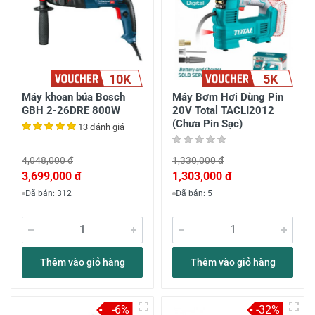
10K
5K
Máy khoan búa Bosch
Máy Bơm Hơi Dùng Pin
GBH 2-26DRE 800W
20V Total TACLI2012
(Chưa Pin Sạc)
13 đánh giá
4,048,000 đ
1,330,000 đ
3,699,000 đ
1,303,000 đ
Đã bán: 312
Đã bán: 5
Thêm vào giỏ hàng
Thêm vào giỏ hàng
-6%
-32%