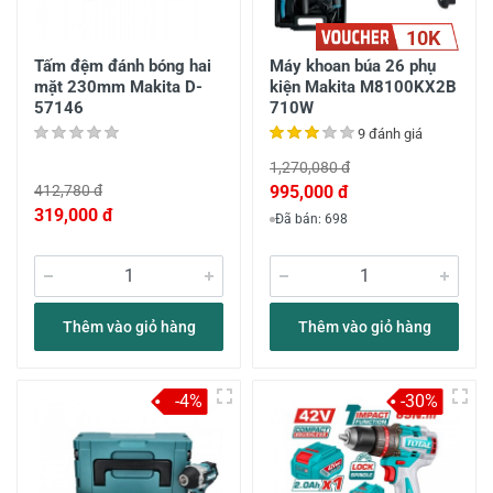
10K
Tấm đệm đánh bóng hai
Máy khoan búa 26 phụ
mặt 230mm Makita D-
kiện Makita M8100KX2B
57146
710W
9 đánh giá
1,270,080 đ
412,780 đ
995,000 đ
319,000 đ
Đã bán: 698
Thêm vào giỏ hàng
Thêm vào giỏ hàng
-4%
-30%