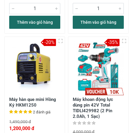
Thêm vào giỏ hàng
Thêm vào giỏ hàng
-20%
-35%
10K
Máy hàn que mini Hồng
Máy khoan động lực
Ký HKM1250
dùng pin 42V Total
TIDLI429982 (2 Pin
2 đánh giá
2.0Ah, 1 Sạc)
1,490,000 đ
1,200,000 đ
4,000,000 đ