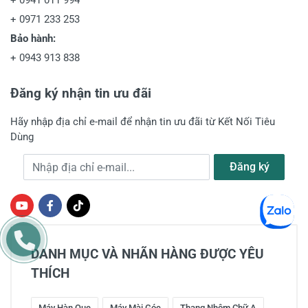
+
0941 011 994
+
0971 233 253
Bảo hành:
+
0943 913 838
Đăng ký nhận tin ưu đãi
Hãy nhập địa chỉ e-mail để nhận tin ưu đãi từ Kết Nối Tiêu
Dùng
Địa chỉ e-mail
Đăng ký
DANH MỤC VÀ NHÃN HÀNG ĐƯỢC YÊU
THÍCH
Máy Hàn Que
Máy Mài Góc
Thang Nhôm Chữ A