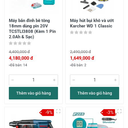
Máy bắn đinh bê tông
Máy hút bụi khô và ướt
18mm dùng pin 20V
Karcher WD 1 Classic
TCSTLI3808 (Kèm 1 Pin
2.0Ah & Sạc)
4,400,000 đ
2,490,000 đ
4,180,000 đ
1,649,000 đ
Đã bán: 14
Đã bán: 2
Thêm vào giỏ hàng
Thêm vào giỏ hàng
-9%
-3%