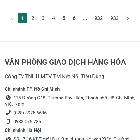
(current)
1
2
3
4
5
6
...
932
933
VĂN PHÒNG GIAO DỊCH HÀNG HÓA
Công Ty TNHH MTV TM Kết Nối Tiêu Dùng
Chi nhánh TP. Hồ Chí Minh
115 Đường C18, Phường Bảy Hiền, Thành phố Hồ Chí Minh,
Việt Nam
(028) 3975 6686
0933 075 786
Chi nhánh Hà Nội
Số L7-16 KĐT mới Đại Kim, đường Nguyễn Xiển, Phường