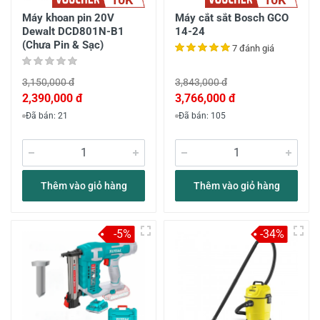
Máy khoan pin 20V
Máy cắt sắt Bosch GCO
Dewalt DCD801N-B1
14-24
(Chưa Pin & Sạc)
7 đánh giá
3,150,000 đ
3,843,000 đ
2,390,000 đ
3,766,000 đ
Đã bán: 21
Đã bán: 105
Thêm vào giỏ hàng
Thêm vào giỏ hàng
-5%
-34%