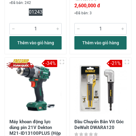
Đã bán: 242
2,600,000 đ
0
12
43
Đã bán: 3
Thêm vào giỏ hàng
Thêm vào giỏ hàng
-34%
-21%
Máy khoan động lực
Đầu Chuyển Bắn Vít Góc
dùng pin 21V Dekton
DeWalt DWARA120
M21-ID13100PLUS (Hộp