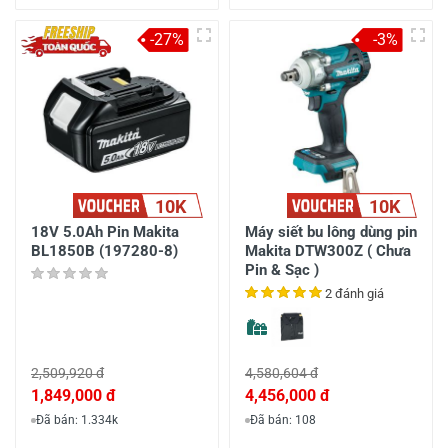
-27%
-3%
10K
10K
18V 5.0Ah Pin Makita
Máy siết bu lông dùng pin
BL1850B (197280-8)
Makita DTW300Z ( Chưa
Pin & Sạc )
2 đánh giá
2,509,920 đ
4,580,604 đ
1,849,000 đ
4,456,000 đ
Đã bán: 1.334k
Đã bán: 108