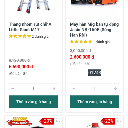
Thang nhôm rút chữ A
Máy hàn Mig bán tự động
Little Giant M17
Jasic NB-160E (Súng
Hàn Rời)
2 đánh giá
1 đánh giá
3,000,000 đ
2,600,000 đ
8,120,000 đ
Đã bán: 230
6,690,000 đ
0
12
43
Đã bán: 81
Thêm vào giỏ hàng
Thêm vào giỏ hàng
-20%
-22%