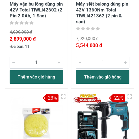
Máy vặn bu lông dùng pin
Máy siết bulong dùng pin
42V Total TIWLI42602 (2
42V 1360Nm Total
Pin 2.0Ah, 1 Sạc)
TIWLI421362 (2 pin &
sạc)
4,000,000 đ
2,899,000 đ
7,920,000 đ
5,544,000 đ
Đã bán: 11
Thêm vào giỏ hàng
Thêm vào giỏ hàng
-23%
-22%