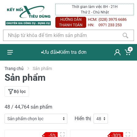
Thời gian làm việc 8H - 21H
Thứ 2 - Chủ Nhật
HCM:
(028) 3975 6686
HƯỚNG DẪN
HN:
0971 233 253
THANH TOÁN
0
Ưu đãi
Kiểm tra đơn
Trang chủ
Sản phẩm
Sản phẩm
Bộ lọc
48 / 44,764 sản phẩm
Hiển thị
-5%
-30%