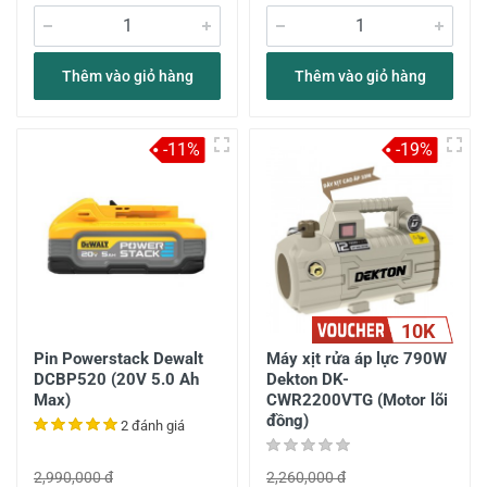
Thêm vào giỏ hàng
Thêm vào giỏ hàng
-11%
-19%
10K
Pin Powerstack Dewalt
Máy xịt rửa áp lực 790W
DCBP520 (20V 5.0 Ah
Dekton DK-
Max)
CWR2200VTG (Motor lõi
đồng)
2 đánh giá
2,990,000 đ
2,260,000 đ