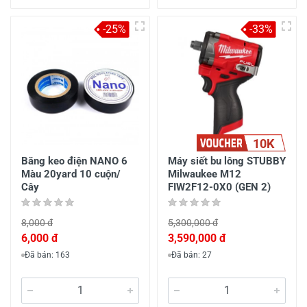
-25%
-33%
10K
Băng keo điện NANO 6
Máy siết bu lông STUBBY
Màu 20yard 10 cuộn/
Milwaukee M12
Cây
FIW2F12-0X0 (GEN 2)
8,000 đ
5,300,000 đ
6,000 đ
3,590,000 đ
Đã bán: 163
Đã bán: 27