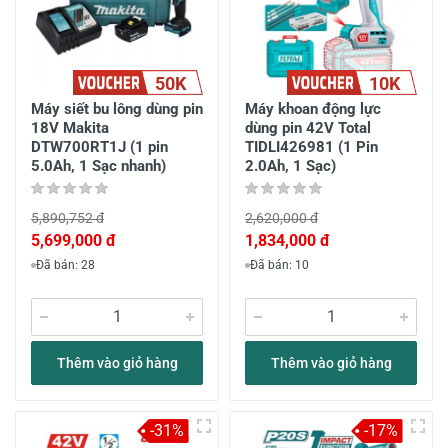
50K
10K
Máy siết bu lông dùng pin
Máy khoan động lực
18V Makita
dùng pin 42V Total
DTW700RT1J (1 pin
TIDLI426981 (1 Pin
5.0Ah, 1 Sạc nhanh)
2.0Ah, 1 Sạc)
5,890,752 đ
2,620,000 đ
5,699,000 đ
1,834,000 đ
Đã bán: 28
Đã bán: 10
Thêm vào giỏ hàng
Thêm vào giỏ hàng
-31%
-17%