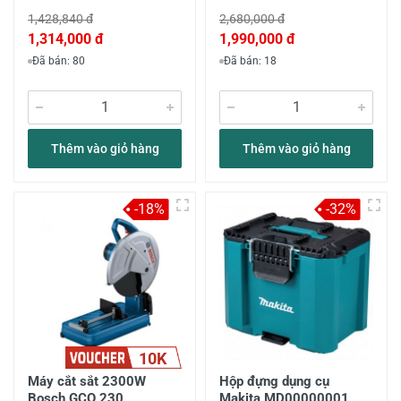
1,428,840 đ
2,680,000 đ
1,314,000 đ
1,990,000 đ
Đã bán: 80
Đã bán: 18
Thêm vào giỏ hàng
Thêm vào giỏ hàng
-18%
-32%
10K
Máy cắt sắt 2300W
Hộp đựng dụng cụ
Bosch GCO 230
Makita MD00000001