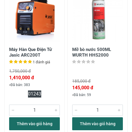
Máy Hàn Que Điện Tử
Mỡ bò nước 500ML
Jasic ARC200T
WURTH HHS2000
1 đánh giá
1,750,000 đ
1,410,000 đ
185,000 đ
Đã bán: 383
145,000 đ
0
12
43
Đã bán: 59
Thêm vào giỏ hàng
Thêm vào giỏ hàng