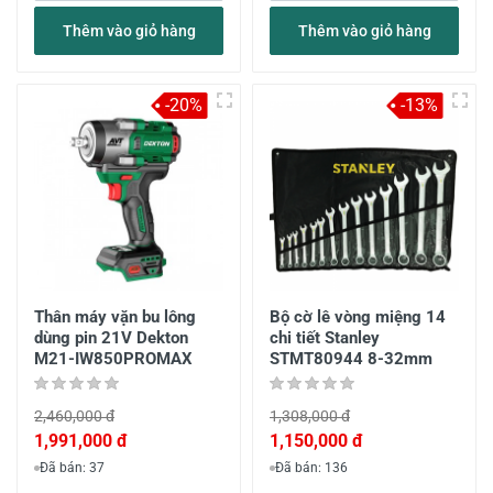
Thêm vào giỏ hàng
Thêm vào giỏ hàng
-20%
-13%
Thân máy vặn bu lông
Bộ cờ lê vòng miệng 14
dùng pin 21V Dekton
chi tiết Stanley
M21-IW850PROMAX
STMT80944 8-32mm
2,460,000 đ
1,308,000 đ
1,991,000 đ
1,150,000 đ
Đã bán: 37
Đã bán: 136